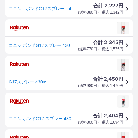
2,222
合計
円
コニシ ボンドG17スプレー 430ml ＃64027 G17SP
（
送料880円
） 税込
1,342
円
2,345
合計
円
コニシ ボンドG17スプレー 430ml #64027 G17-SP 1本 ▼103-3913
（
送料770円
） 税込
1,575
円
2,450
合計
円
G17スプレー 430ml
（
送料980円
） 税込
1,470
円
2,494
合計
円
コニシ ボンドG17 スプレー 430ml 淡黄褐色 #64027 1本
（
送料800円
） 税込
1,694
円