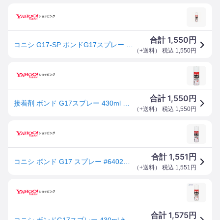
1,550
合計
円
コニシ G17-SP ボンドG17スプレー 430ml ＃64027
（
+送料
） 税込
1,550
円
1,550
合計
円
接着剤 ボンド G17スプレー 430ml コニシ 強力接着剤 接着剤 強力 多用途 プラスチック 補修 速乾 金属 皮革 木 のり 接着 スプレーのり
（
+送料
） 税込
1,550
円
1,551
合計
円
コニシ ボンド G17 スプレー #64027 430ml スプレー缶 エアゾール缶
（
+送料
） 税込
1,551
円
1,575
合計
円
コニシ ボンドG17スプレー 430ml #64027 ▼103-3913 G17-SP 1本