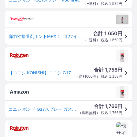
（
+送料
） 税込
1,575
円
1,650
合計
円
弾力性接着剤ボンドMPX-1 ホワイト 333ml
（
+送料
） 税込
1,650
円
1,758
合計
円
【コニシ KONISHI】コニシ G17-SP ボンドG17スプレー 430ml ＃64027
（
送料600円
） 税込
1,158
円
Amazon
1,766
合計
円
コニシ ボンド G17スプレー ガス抜きキャップ 430ml #64027
（
送料無料
） 税込
1,766
円