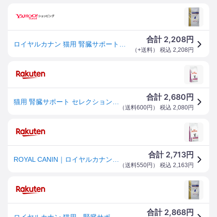
2,208
合計
円
ロイヤルカナン 猫用 腎臓サポートセレクション ５００ｇ
（
+送料
） 税込
2,208
円
2,680
合計
円
猫用 腎臓サポート セレクション 500gx1【ロイヤルカナン食事療法食】 ※ 「認証はこちら」からカートに入れてください
（
送料600円
） 税込
2,080
円
2,713
合計
円
ROYAL CANIN｜ロイヤルカナン 猫用 腎臓サポート セレクション 500g【royalcanin_rb】
（
送料550円
） 税込
2,163
円
2,868
合計
円
ロイヤルカナン 猫用 腎臓サポートセレクション 500g