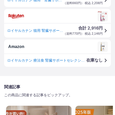
（
送料660円
） 税込
2,208
円
2,916
合計
円
ロイヤルカナン 猫用 腎臓サポートセレクション(500g)【ロイヤルカナン療法食】
（
送料770円
） 税込
2,146
円
Amazon
在庫なし
ロイヤルカナン 療法食 腎臓サポートセレクション 猫 500g
関連記事
この商品に関連する記事をピックアップ。