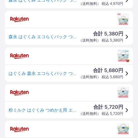
（
送料無料
） 税込
4,970
円
5,380
合計
円
森永 はぐくみ エコらくパック つめかえ用(400g×2袋×2箱)【はぐくみ】[はぐくみ 粉ミルク 新生児 グローアップ 手口ふき]
（
送料無料
） 税込
5,380
円
5,680
合計
円
はぐくみ 森永 エコらくパック つめかえ用 1600g（400g×2袋×2箱） 粉ミルク 赤ちゃん用
（
送料無料
） 税込
5,680
円
5,720
合計
円
粉ミルク はぐくみ つめかえ用 エコらくパック 森永 エコらくパック 2箱セット 送料無料 ベビーミルク 0〜1歳頃 ビフィズス菌 新生児 乳幼児 エコ ラクトフェリン 【D】
（
送料無料
） 税込
5,720
円