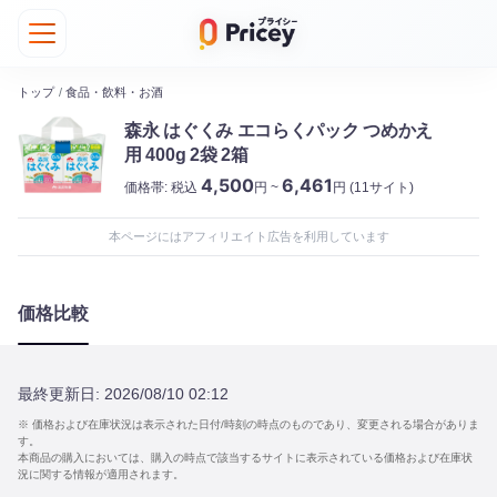
トップ
/
食品・飲料・お酒
森永 はぐくみ エコらくパック つめかえ
用 400g 2袋 2箱
4,500
6,461
価格帯:
税込
円 ~
円
(11サイト)
本ページにはアフィリエイト広告を利用しています
価格比較
最終更新日:
2026/08/10 02:12
※ 価格および在庫状況は表示された日付/時刻の時点のものであり、変更される場合がありま
す。
本商品の購入においては、購入の時点で該当するサイトに表示されている価格および在庫状
況に関する情報が適用されます。