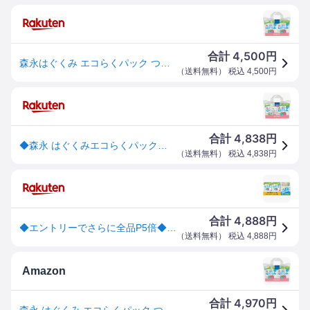
4,500
合計
円
森永はぐくみ エコらくパック つめかえ用 1600g(800g×2セット) 粉ミルク 新生児 はぐくみ
（
送料無料
） 税込
4,500
円
4,838
合計
円
◆森永 はぐくみエコらくパック詰め替え用 2箱パック 400g×2[はぐくみ ベビーミルク]
（
送料無料
） 税込
4,838
円
4,888
合計
円
◆エントリーでさらに全品P5倍◆【今だけ3倍】森永 はぐくみ エコらくパック つめかえ用【400g×2袋入×2箱+スプーン1個付】【4902720109109】【4902720119542】【4902720109116】【送料無料※対象地域は除く】【森永乳業/粉ミルク/ベビー/E赤ちゃん/チルミル】
（
送料無料
） 税込
4,888
円
Amazon
4,970
合計
円
森永 はぐくみ エコらくパック つめかえ用 1600g (400g×2袋×2箱) 景品付き【入れかえタイプの粉ミルク】[新生児 赤ちゃん 0ヶ月~1歳頃]