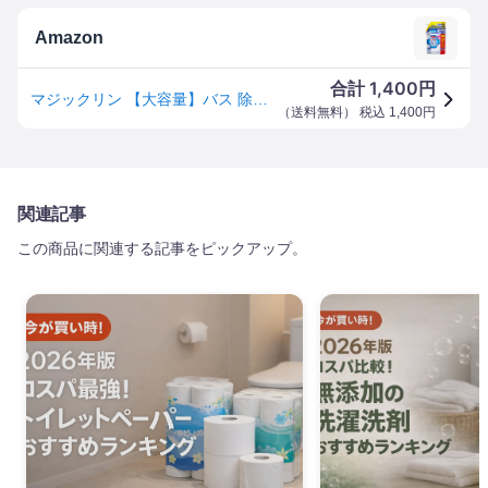
Amazon
1,400
合計
円
マジックリン 【大容量】バス 除菌・抗菌 アルコール成分プラス 大容量 特大サイズ詰め替え820ml これ1本で、汚れ・菌・ウイルスまで除去!
（
送料無料
） 税込
1,400
円
関連記事
この商品に関連する記事をピックアップ。