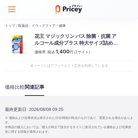
トップ
/
医薬品・ドラッグストア・健康
花王 マジックリン バス 除菌・抗菌 ア
ルコール成分プラス 特大サイズ詰め替
え820ml
1,400
価格帯:
税込
円
(1サイト)
本ページにはアフィリエイト広告を利用しています
価格比較
関連記事
最終更新日:
2026/08/08 09:25
※ 価格および在庫状況は表示された日付/時刻の時点のものであり、変更される場合がありま
す。
本商品の購入においては、購入の時点で該当するサイトに表示されている価格および在庫状
況に関する情報が適用されます。