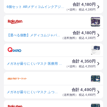
4,180
合計
円
6個セット ARメディコムインクアジア メガネが曇りにくいマスク個包装 40枚 代引不可
（
+送料
） 税込
4,180
円
4,180
合計
円
【選べる個数】メディコムジャパン メガネが曇りにくいマスク ふつうサイズ 40枚入 Medicom メディコム 眼鏡 めがね 個包装 【ギフト対応】 【ソーシャルギフト対応】 プレゼント
（
送料無料
） 税込
4,180
円
4,350
合計
円
メガネが曇りにくいマスク 医療用 ホワイト ふつう 40枚入 (個包装) 6個セット
（
+送料
） 税込
4,350
円
4,490
合計
円
メガネが曇りにくいマスク ふつう 40枚入 6個 ホワイト メディコム マスク メガネ 眼鏡 めがね 個包装 まとめ買い メディ
（
送料無料
） 税込
4,490
円