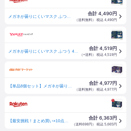
4,490
合計
円
メガネが曇りにくいマスク ふつう 40枚入 3個 6個 ホワイト メディコム マスク メガネ 眼鏡 めがね 個包装 まとめ買い メディコムジャパン 曇りにくい 曇らない メディコム カラー 送料無料
（
送料無料
） 税込
4,490
円
4,519
合計
円
メガネが曇りにくいマスク ふつう 40枚入 6個 ホワイト メディコム マスク メガネ 眼鏡 めがね 個包装 まとめ買い メディコムジャパン
（
+送料
） 税込
4,519
円
4,977
合計
円
【単品8個セット】メガネが曇りにくいマスク個包装 40枚 ARメディコムインクアジア(代引不可)【送料無料】
（
送料無料
） 税込
4,977
円
6,363
合計
円
【最安挑戦！まとめ買い×10点セット】メディコムジャパン メガネが曇りにくいマスク 個包装 ふつう 40枚入(4894476012454)※パッケージ変更の場合あり
（
送料698円
） 税込
5,665
円