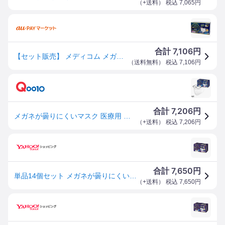
（
+送料
） 税込
7,065
円
7,106
合計
円
【セット販売】 メディコム メガネが曇りにくいマスク 個包装 40枚(×12セット) 衛生用品/マスク
（
送料無料
） 税込
7,106
円
7,206
合計
円
メガネが曇りにくいマスク 医療用 ホワイト ふつう 40枚入 (個包装) 10個セット
（
+送料
） 税込
7,206
円
7,650
合計
円
単品14個セット メガネが曇りにくいマスク個包装 40枚 ARメディコムインクアジア 代引不可
（
+送料
） 税込
7,650
円