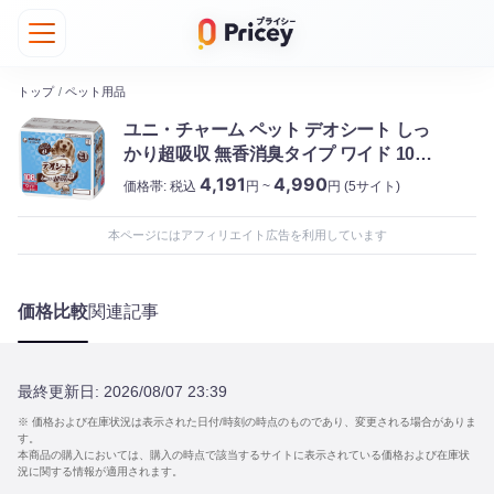
トップ
/
ペット用品
ユニ・チャーム ペット デオシート しっ
かり超吸収 無香消臭タイプ ワイド 108
枚
4,191
4,990
価格帯:
税込
円 ~
円
(5サイト)
本ページにはアフィリエイト広告を利用しています
価格比較
関連記事
最終更新日:
2026/08/07 23:39
※ 価格および在庫状況は表示された日付/時刻の時点のものであり、変更される場合がありま
す。
本商品の購入においては、購入の時点で該当するサイトに表示されている価格および在庫状
況に関する情報が適用されます。