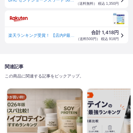
（
送料無料
） 税込
1,350
円
1,418
合計
円
楽天ランキング受賞！ 【店内P最大58倍以上開催】【DHC直販】人気の“サンシャインハーブ” セントジョーンズワート 30日分 | セントジョーンズ 女性 ハーブ フラボノイド さぷり リラックス 睡眠サプリメント ハーブサプリ 自律神経 やる気 休息
（
送料500円
） 税込
918
円
関連記事
この商品に関連する記事をピックアップ。