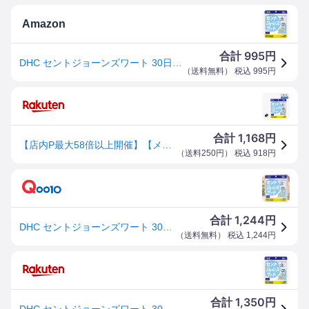
Amazon
995
合計
円
DHC セントジョーンズワート 30日分(120粒) サプリメント リラックスサポート
（
送料無料
） 税込
995
円
1,168
合計
円
【店内P最大58倍以上開催】【メール便OK】【DHC直販】 “サンシャインハーブ”が毎日を応援 セントジョーンズワート 30日分 | サプリメント セントジョーンズ ハーブ 健康食品 ストレスケア 男性 女性 健康
（
送料250円
） 税込
918
円
1,244
合計
円
DHC セントジョーンズワート 30日分(120粒) サプリメント リラックスサポート
（
送料無料
） 税込
1,244
円
1,350
合計
円
DHC セントジョーンズワート 30日分(120粒) サプリメント リラックスサポート 送料無料