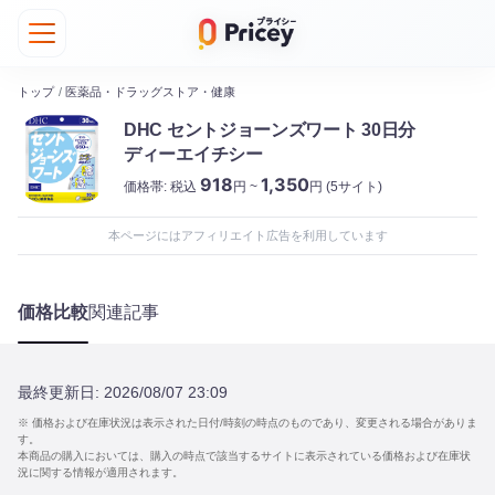
トップ
/
医薬品・ドラッグストア・健康
DHC セントジョーンズワート 30日分
ディーエイチシー
918
1,350
価格帯:
税込
円 ~
円
(5サイト)
本ページにはアフィリエイト広告を利用しています
価格比較
関連記事
最終更新日:
2026/08/07 23:09
※ 価格および在庫状況は表示された日付/時刻の時点のものであり、変更される場合がありま
す。
本商品の購入においては、購入の時点で該当するサイトに表示されている価格および在庫状
況に関する情報が適用されます。