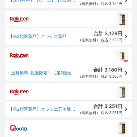
（
送料無料
） 税込
3,124
円
3,128
合計
円
【第2類医薬品】クラシエ薬品 クラシエ五苓散錠 (180錠) 【送料無料】 【smtb-s】
（
送料無料
） 税込
3,128
円
3,180
合計
円
□送料無料□数量限定！【第2類医薬品】五苓散錠(180錠) クラシエ
（
送料無料
） 税込
3,180
円
3,251
合計
円
【第2類医薬品】クラシエ五苓散錠 180錠
（
送料無料
） 税込
3,251
円