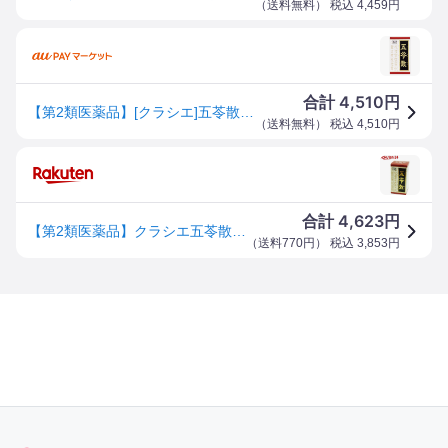
（
送料無料
） 税込
4,459
円
4,510
合計
円
【第2類医薬品】[クラシエ]五苓散錠 180錠
（
送料無料
） 税込
4,510
円
4,623
合計
円
【第2類医薬品】クラシエ五苓散錠(180錠)【クラシエ漢方 赤の錠剤】
（
送料770円
） 税込
3,853
円