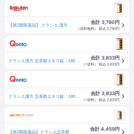
3,780
合計
円
【第2類医薬品】 クラシエ 漢方 五苓散錠 180錠 ごれいさん ゴレイサン 水様性下痢 急性胃腸炎 暑気あたり 頭痛 むくみ 二日酔い (4987045108204)
（
送料無料
） 税込
3,780
円
3,833
合計
円
クラシエ漢方 五苓散エキス錠：180錠 T-11 【第二類医薬品】赤の錠剤シリーズ むくみ 頭痛 低気圧 気象病 二日酔い 下痢 水分代謝
（
+送料
） 税込
3,833
円
3,833
合計
円
クラシエ漢方 五苓散エキス錠：180錠 T-11 【第二類医薬品】赤の錠剤シリーズ むくみ 頭痛 低気圧 気象病 二日酔い 下痢 水分代謝
（
+送料
） 税込
3,833
円
4,459
合計
円
【第2類医薬品】クラシエ五苓散錠 180錠