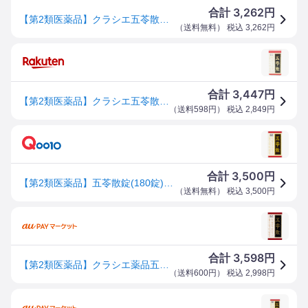
3,262
合計
円
【第2類医薬品】クラシエ五苓散錠 180錠
（
送料無料
） 税込
3,262
円
3,447
合計
円
【第2類医薬品】クラシエ五苓散錠 180錠
（
送料598円
） 税込
2,849
円
3,500
合計
円
【第2類医薬品】五苓散錠(180錠) (宅)
（
送料無料
） 税込
3,500
円
3,598
合計
円
【第2類医薬品】クラシエ薬品五苓散(ゴレイサン) 180錠
（
送料600円
） 税込
2,998
円