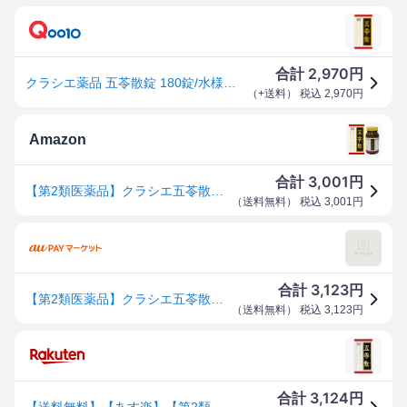
2,970
合計
円
クラシエ薬品 五苓散錠 180錠/水様性下痢/急性胃腸炎 (第2類医薬品)
（
+送料
） 税込
2,970
円
Amazon
3,001
合計
円
【第2類医薬品】クラシエ五苓散錠 180錠
（
送料無料
） 税込
3,001
円
3,123
合計
円
【第2類医薬品】クラシエ五苓散錠 180錠
（
送料無料
） 税込
3,123
円
3,124
合計
円
【送料無料】【あす楽】【第2類医薬品】クラシエ五苓散錠 180錠