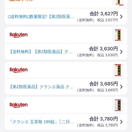
3,627
合計
円
□送料無料□数量限定!【第2類医薬品】五苓散錠(180錠) クラシエ
（
送料無料
） 税込
3,627
円
3,630
合計
円
【送料無料】【第2類医薬品】クラシエ 五苓散錠 180錠【4987045108204】
（
送料無料
） 税込
3,630
円
3,685
合計
円
【第2類医薬品】クラシエ薬品 クラシエ五苓散錠 180錠 (4987045108204)
（
送料無料
） 税込
3,685
円
3,780
合計
円
『クラシエ 五苓散 180錠』│二日酔い めまい 気象病 低気圧による頭痛 むくみ 暑気あたり 【第2類医薬品】
（
送料無料
） 税込
3,780
円