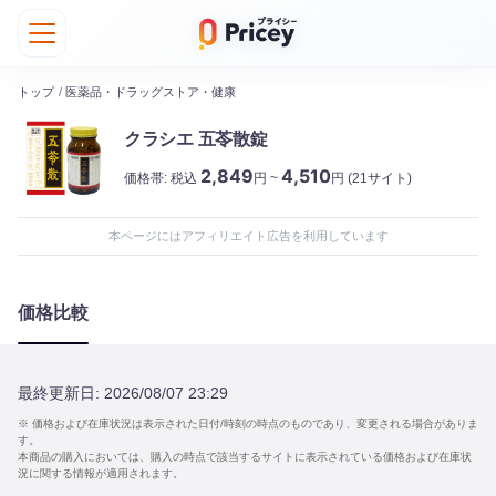
トップ
/
医薬品・ドラッグストア・健康
クラシエ 五苓散錠
2,849
4,510
価格帯:
税込
円 ~
円
(21サイト)
本ページにはアフィリエイト広告を利用しています
価格比較
最終更新日:
2026/08/07 23:29
※ 価格および在庫状況は表示された日付/時刻の時点のものであり、変更される場合がありま
す。
本商品の購入においては、購入の時点で該当するサイトに表示されている価格および在庫状
況に関する情報が適用されます。