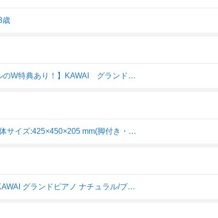
3歳
【エントリーでポイント10倍】【ラッピング＆音階シールのW特典あり！】KAWAI グランドピアノ 1141 黒 ブラック 32鍵盤 トイピアノ/ミニピアノ 楽器玩具 知育玩具 おもちゃ カワイ 河合楽器製作所
河合楽器製作所 KAWAI グランドピアノ ブラック 1141 本体サイズ:425×450×205 mm(脚付き・蓋閉じ状態)
【即納 / 名入れ・簡易ラッピング無料】ピアノ おもちゃ KAWAI グランドピアノ ナチュラル/ブラック カワイ ミニピアノ トイピアノ 玩具 木製 1144 1141