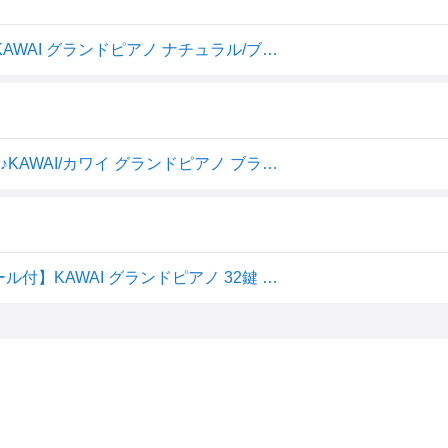
【即納 / 名入れ・簡易ラッピング無料】ピアノ おもちゃ KAWAI グランドピアノ ナチュラル/ブラック カワイ ミニピアノ トイピアノ 玩具 木製 1144 1141
「鬼滅の刃」 両手で弾ける楽譜付き♪無料ラッピング対応♪KAWAI/カワイ グランドピアノ ブラック 1141 32鍵盤 トイピアノ/ミニピアノ 河合楽器製作所 プレゼント、クリスマスプレゼントに♪楽器のおもちゃのピアノ 男の子向け 女の子向け
【エントリーでポイント10倍】【ピアノカバー＆音階シール付】KAWAI グランドピアノ 32鍵 ブラック 1141 グリーン ドレミシール DN-1 トイピアノ/ミニピアノ 楽器玩具 知育玩具 おもちゃ カワイ 河合楽器製作所