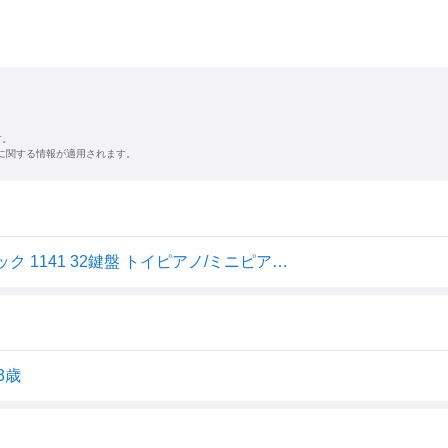
す。
に関する情報が適用されます。
無料ラッピング対応♪KAWAI/カワイ グランドピアノ ブラック 1141 32鍵盤 トイピアノ/ミニピアノ 河合楽器製作所 プレゼント、クリスマスプレゼントに♪楽器のおもちゃのピアノ 男の子向け 女の子向け【楽ギフ_包装選択】
3歳