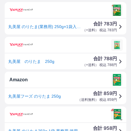
783
合計
円
丸美屋 のりたま(業務用) 250g×1袋入｜ 送料別
（
+送料
） 税込
783
円
788
合計
円
丸美屋 のりたま 250g
（
+送料
） 税込
788
円
Amazon
859
合計
円
丸美屋フーズ のりたま 250g
（
送料無料
） 税込
859
円
958
合計
円
丸美屋 のりたま250g 1袋 業務用 徳用 ふりかけ