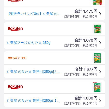
1,475
合計
円
【楽天ランキング3位】丸美屋 のりたま 250g～まるみや マルミヤ ふりかけ ご飯のお供 たまご 玉子 のり 海苔 お弁当 おにぎり ごはん 白米 ランチ 昼食 朝食 運動会 時短 ストック 混ぜご飯 大量 大容量 業務用 家庭用 お買い得
（
送料615円
） 税込
860
円
1,670
合計
円
丸美屋フーズ のりたま 250g
（
送料750円
） 税込
920
円
1,677
合計
円
丸美屋 のりたま 業務用(250g)[ふりかけ]
（
送料770円
） 税込
907
円
1,680
合計
円
丸美屋 のりたま 業務用(250g)【丸美屋】[ふりかけ たまご 大容量 お弁当 ごはん 白米]
（
送料770円
） 税込
910
円