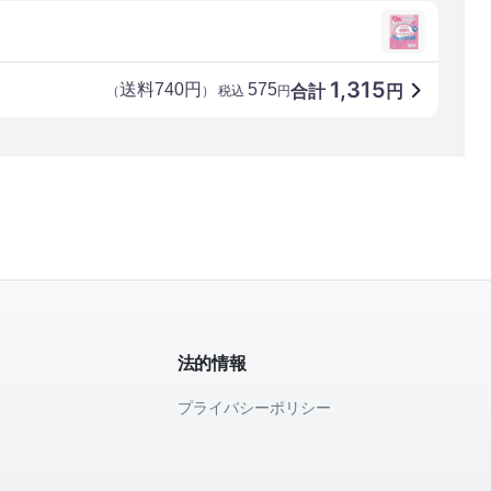
1,315
送料740円
575
合計
円
（
） 税込
円
法的情報
プライバシーポリシー
て