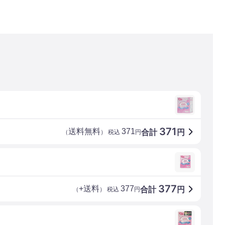
371
送料無料
371
合計
円
（
） 税込
円
377
+送料
377
合計
円
（
） 税込
円