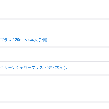
 120mL× 4本入 (1個)
【夜の市★合算2千円超で送料無料対象】オカモト 弱酸性クリーンシャワープラス ビデ 4本入 ( 使い切りビデ ) 短めノズル・ジャバラネックのソフトボトル ( 4970520263482 )