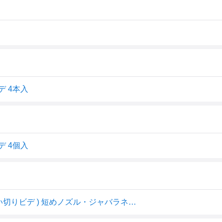
 4本入
 4個入
オカモト 弱酸性クリーンシャワープラス ビデ 4本入 ( 使い切りビデ ) 短めノズル・ジャバラネックのソフトボトル ( 497