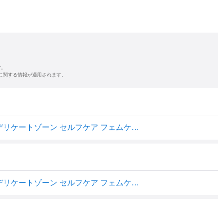
す。
に関する情報が適用されます。
iroha トリートメントローション TREATMENT LOTION デリケートゾーン セルフケア フェムケア TENGA テンガ 乾燥 保湿 無香料 イロハ 医薬部外品 正規品 ギフト対応可
iroha トリートメントローション TREATMENT LOTION デリケートゾーン セルフケア フェムケア TENGA テンガ 乾燥 保湿 無香料 イロハ 医薬部外品 正規品 ギフト対応可