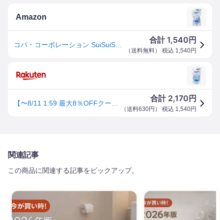
Amazon
1,540
合計
円
コパ・コーポレーション SuiSuiSui 超電水すいすい水1000ml 洗浄剤 アルカリ電解水 詰替え用
（
送料無料
） 税込
1,540
円
2,170
合計
円
【〜8/11 1:59 最大8％OFFクーポン】【コパ公式】 超電水すいすい水 1000ml 詰替え用 電解水 アルカリ電解水 スプレー 掃除 除菌 ウイルス 除去 油汚れ キッチン コンロ しみ抜き レンジ 換気扇 野菜 食品 ヤニ落とし 衣服 おもちゃ 冷蔵庫 マルチクリーナー 強アルカリ
（
送料630円
） 税込
1,540
円
関連記事
この商品に関連する記事をピックアップ。