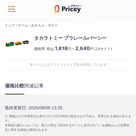
トップ
/
ゲーム・おもちゃ・ホビー
タカラトミー プラレールパーシー
1,618
2,640
価格帯:
税込
円 ~
円
(14サイト)
本ページにはアフィリエイト広告を利用しています
価格比較
関連記事
最終更新日:
2026/08/08 13:26
※ 価格および在庫状況は表示された日付/時刻の時点のものであり、変更される場合がありま
す。
本商品の購入においては、購入の時点で該当するサイトに表示されている価格および在庫状
況に関する情報が適用されます。