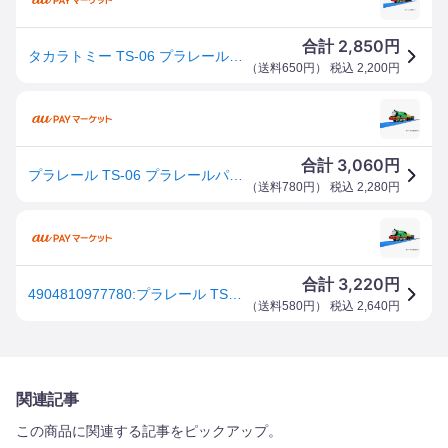
2,850
合計
円
タカラトミー TS-06 プラレールパーシー リニューアル
（
送料650円
） 税込
2,200
円
3,060
合計
円
プラレール TS-06 プラレールパーシー タカラトミー おもちゃ プレゼント
（
送料780円
） 税込
2,280
円
3,220
合計
円
4904810977780:プラレール TS-06 パーシー【新品】 きかんしゃトーマス 車両 本体 タカラトミー
（
送料580円
） 税込
2,640
円
関連記事
この商品に関連する記事をピックアップ。