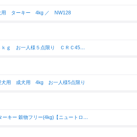
ターキー 4kg ／ NW128
ニュートロ ターキー 超小型犬ー小型犬用 成犬用 ４ｋｇ お一人様５点限り ＣＲＣ45―05―21―30―00
犬用 成犬用 4kg お一人様5点限り
ニュートロ ワイルド レシピ 超小型犬〜小型犬用 成犬用 ターキー 穀物フリー(4kg)【ニュートロ】[ドッグフード]