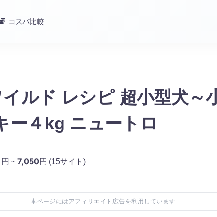
コスパ比較
o ワイルド レシピ 超小型犬～
キー４kg ニュートロ
1
7,050
円 ~
円
(15サイト)
本ページにはアフィリエイト広告を利用しています