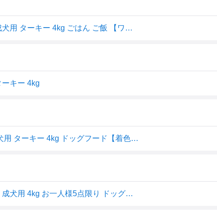
公認店 ニュートロ ワイルドレシピ 超小型犬〜小型犬用 成犬用 ターキー 4kg ごはん ご飯 【ワイルドレシピ(WILD RECIPE)】[ドッグフード]
キー 4kg
Nutro ニュートロ ワイルド レシピ 超小型犬~小型犬用 成犬用 ターキー 4kg ドッグフード【着色料 無添加/グレインフリー/グルテンフリー/小粒】
ニュートロ ワイルドレシピ ターキー 超小型犬〜小型犬用 成犬用 4kg お一人様5点限り ドッグフード