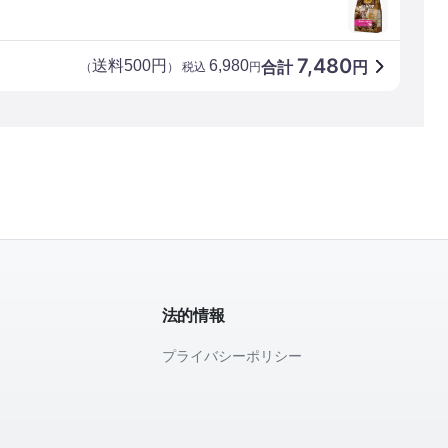
7,480
送料500円
6,980
合計
円
（
） 税込
円
法的情報
プライバシーポリシー
て