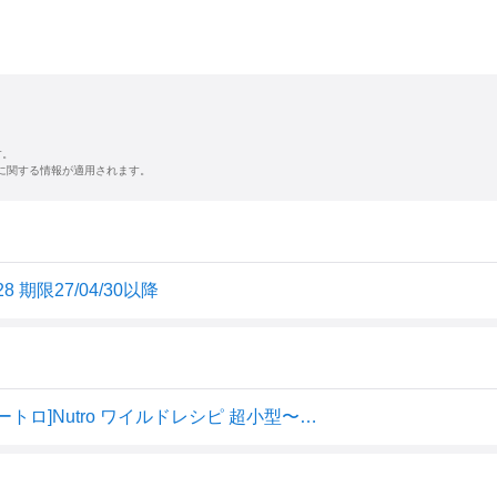
す。
に関する情報が適用されます。
 期限27/04/30以降
【LINE追加で500円OFF|お買い物が保護犬猫支援】[ニュートロ]Nutro ワイルドレシピ 超小型〜小型犬 成犬用 ターキー 4kg / グレインフリー 穀物不使用 ドッグフード ドライフード 4902397850731 #w-156843-00-00 [Nutro]