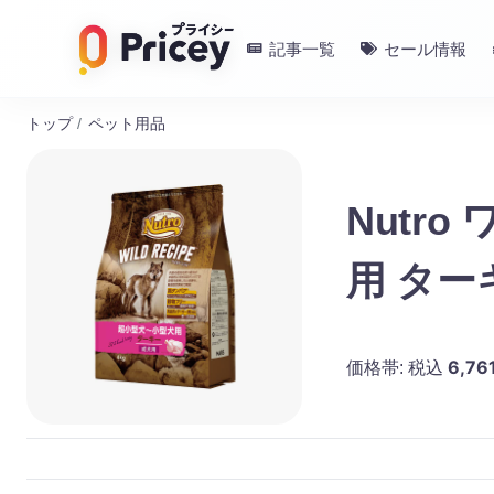
記事一覧
セール情報
トップ
/
ペット用品
Nutr
用 ター
6,76
価格帯:
税込