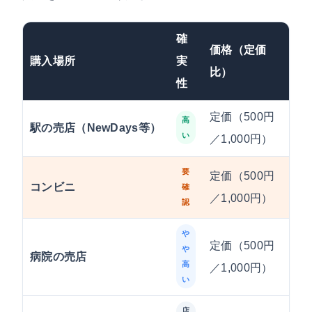
確
価格（定価
購入場所
実
手
比）
性
定価（500円
高
駅の売店（NewDays等）
駅
い
／1,000円）
要
定価（500円
近
コンビニ
確
／1,000円）
前
認
や
定価（500円
病
や
病院の売店
高
／1,000円）
適
い
店