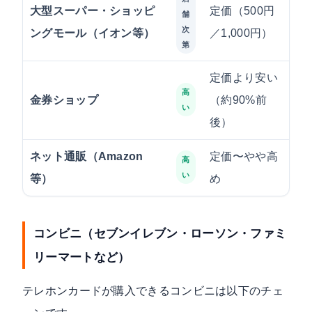
大型スーパー・ショッピ
定価（500円
プ
舗
次
ングモール（イオン等）
／1,000円）
ー
第
定価より安い
都
高
金券ショップ
（約90%前
い
い
後）
ネット通販（Amazon
定価〜やや高
自
高
い
等）
め
に
コンビニ（セブンイレブン・ローソン・ファミ
リーマートなど）
テレホンカードが購入できるコンビニは以下のチェ