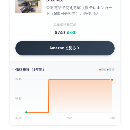
公衆電話で使える50度数テレホンカー
ド（500円分相当）。未使用品
現在価格
最安値
¥740
¥730
Amazonで見る
価格推移（1年間）
現在
最安
¥740
¥735
¥730
9/16
2/22
7/30