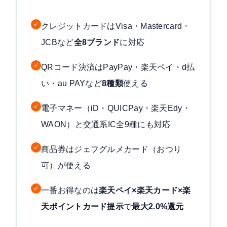
✓
クレジットカードはVisa・Mastercard・
JCBなど
全8ブランド
に対応
✓
QRコード決済はPayPay・楽天ペイ・d払
い・au PAYなど
8種類
使える
✓
電子マネー（iD・QUICPay・楽天Edy・
WAON）と交通系IC全9種にも対応
✓
商品券はジェフグルメカード（おつり
可）が使える
✓
一番お得なのは
楽天ペイ×楽天カード×楽
天ポイントカード提示
で
最大2.0%還元