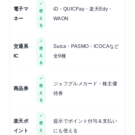
✓
電子マ
iD・QUICPay・楽天Edy・
使
ネー
え
WAON
る
✓
交通系
Suica・PASMO・ICOCAなど
使
IC
え
全9種
る
✓
ジェフグルメカード・株主優
使
商品券
え
待券
る
✓
楽天ポ
提示でポイント付与＆支払い
使
イント
え
にも使える