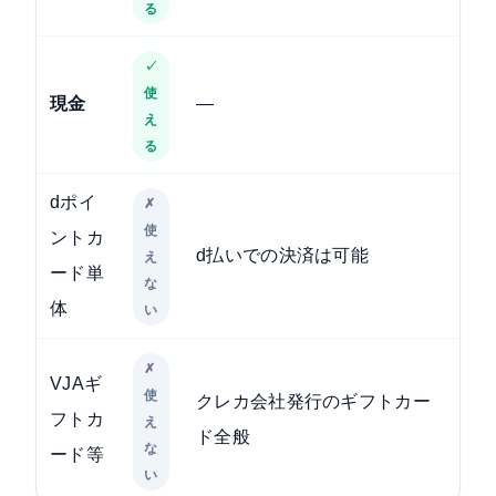
る
✓
使
現金
—
え
る
dポイ
✗
使
ントカ
d払いでの決済は可能
え
ード単
な
体
い
✗
VJAギ
使
クレカ会社発行のギフトカー
フトカ
え
ド全般
な
ード等
い