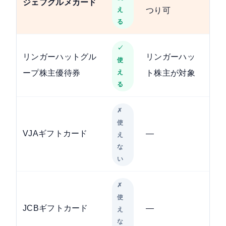
ジェフグルメカード
え
つり可
る
✓
リンガーハットグル
リンガーハッ
使
ープ株主優待券
え
ト株主が対象
る
✗
使
VJAギフトカード
—
え
な
い
✗
使
JCBギフトカード
—
え
な