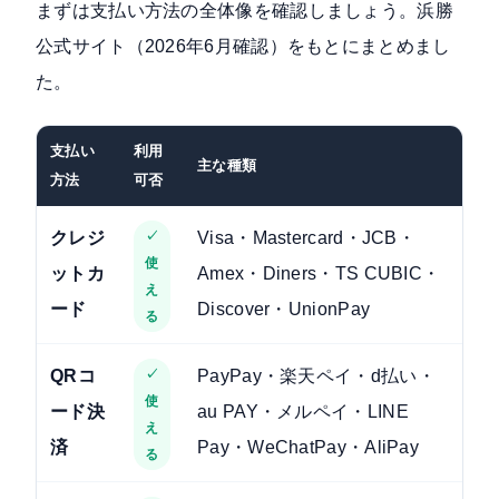
まずは支払い方法の全体像を確認しましょう。
浜勝
公式サイト（2026年6月確認）
をもとにまとめまし
た。
支払い
利用
主な種類
方法
可否
クレジ
✓
Visa・Mastercard・JCB・
使
ットカ
Amex・Diners・TS CUBIC・
え
ード
Discover・UnionPay
る
QRコ
✓
PayPay・楽天ペイ・d払い・
使
ード決
au PAY・メルペイ・LINE
え
済
Pay・WeChatPay・AliPay
る