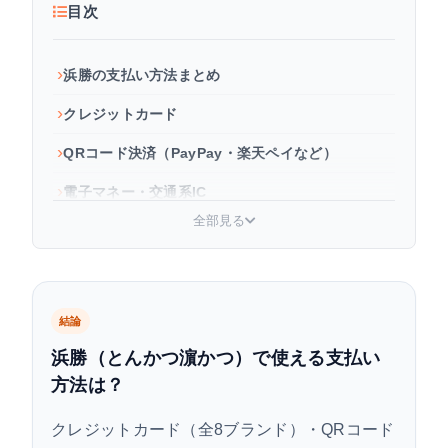
目次
浜勝の支払い方法まとめ
クレジットカード
QRコード決済（PayPay・楽天ペイなど）
電子マネー・交通系IC
全部見る
商品券・株主優待券
楽天ポイントカード（貯まる・使える）
一番お得な支払い方法
結論
よくある質問
浜勝（とんかつ濵かつ）で使える支払い
方法は？
まとめ
クレジットカード（全8ブランド）・QRコード