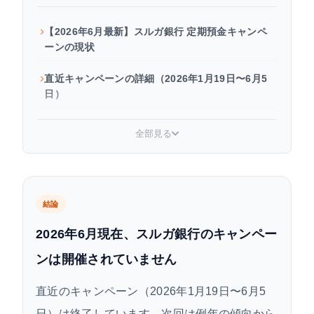
【2026年6月最新】スルガ銀行 定期預金キャンペ
ーンの現状
直近キャンペーンの詳細（2026年1月19日〜6月5
日）
キャンペーン期間外でも使える！常設の金利優遇
全部見る
商品
Dバンク支店限定｜スペシャルギフト付き定期預金
どれを選ぶ？状況別の使い分けガイド
結論
2026年6月現在、スルガ銀行のキャンペー
スルガ銀行で定期預金を申し込む方法
ンは開催されていません
よくある質問
直近のキャンペーン（2026年1月19日〜6月5
まとめ：スルガ銀行の定期預金をお得に活用する
日）は終了しています。次回は例年の傾向から