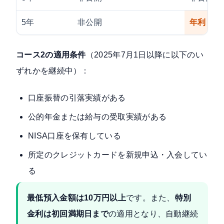
5年
非公開
年利 1.3
コース2の適用条件
（2025年7月1日以降に以下のい
ずれかを継続中）：
口座振替の引落実績がある
公的年金または給与の受取実績がある
NISA口座を保有している
所定のクレジットカードを新規申込・入会してい
る
最低預入金額は10万円以上
です。また、
特別
金利は初回満期日まで
の適用となり、自動継続