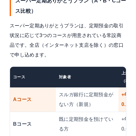
スーパー定期ありがとうプラン（A・B・Cコー
ス比較）
スーパー定期ありがとうプラン
は、定期預金の取引
状況に応じて3つのコースが用意されている常設商
品です。全店（インターネット支店を除く）の窓口
で申し込めます。
上乗せ
コース
対象者
（税引
スルガ銀行に定期預金が
+年利
Aコース
ない方（新規）
0.20%
既に定期預金を預けてい
+年利
Bコース
る方
0.08%