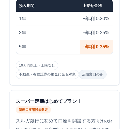
預入期間
上乗せ金利
1年
+年利 0.20%
3年
+年利 0.25%
5年
+年利 0.35%
10万円以上・上限なし
不動産・有価証券の換金代金も対象
店頭窓口のみ
スーパー定期はじめてプランⅠ
新規口座開設者限定
スルガ銀行に初めて口座を開設する方
向けのお