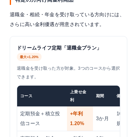
退職金・相続・年金を受け取っている方向けには、
さらに高い金利優遇が用意されています。
ドリームライフ定期「退職金プラン」
最大+1.20%
退職金を受け取った方が対象。3つのコースから選択
できます。
上乗せ金
コース
期間
備考
利
定期預金＋積立投
+年利
100〜
3か月
信コース
1.20%
規申込必