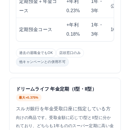
定期預金＋年金コ
+年利
1年・
公的年金
ース
0.23%
3年
+年利
1年・
定期預金コース
100万
0.18%
3年
過去の退職金でもOK
店頭窓口のみ
他キャンペーンとの併用不可
ドリームライフ 年金定期（I型・II型）
最大+0.375%
スルガ銀行を年金受取口座に指定している方
向けの商品です。受取金額に応じてI型とII型に分か
れており、どちらも1年もののスーパー定期に高い金