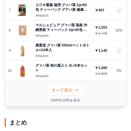
ユウキ製薬 徳用 グァバ茶 2g×60
包 ティーバッグ グアバ茶 健康茶
7
￥497
-
ノンカフェイン
Amazon
マルシェピュア グァバ茶 国産 沖
￥1,555
縄県産 ティーパック 2g×40包 テ
8
10%
￥1,728
ィーバッグ グアバ茶 ノンカフェイ
Amazon
ン
廣貫堂 グァバ茶 500mlペットボト
ル×24本入
9
￥3,140
-
Amazon
グァバ茶 柿の葉入り 2L×6本セッ
￥3,480
ト
10
3%
￥3,600
Amazon
すべて表示
20件中10件を表示
まとめ