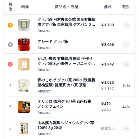
順
画像
商品名・店舗
価格
割引
位
グァバ茶 河村農園公式 国産有機栽
培グアバ茶 自家栽培 グアバ１０
1
￥1,700
-
０％ ノンカフェイン ３．０g＊３
Amazon
０包 手軽にテトラパックタグ付き
アシード グァバ茶
2
￥2,055
-
Amazon
がばい農園 有機栽培 国産 手作り
グァバ茶 2g×40包 オーガニック
3
￥1,842
-
お茶 ノンカフェイン 健康茶 ティ
Amazon
ーバッグ JAS 無添加 鹿児島県産
森のこかげ グァバ茶 200g (残留農
￥1,023
薬検査済) 健康茶 カバ茶 茶葉
4
10%
￥1,137
Amazon
オリヒロ 徳用グァバ茶 2g×48袋
￥470
ノンカフェイン
5
44%
￥850
Amazon
山本漢方製薬 シジュウムグァバ茶
100% 3g 20袋
6
在庫なし
-
Amazon