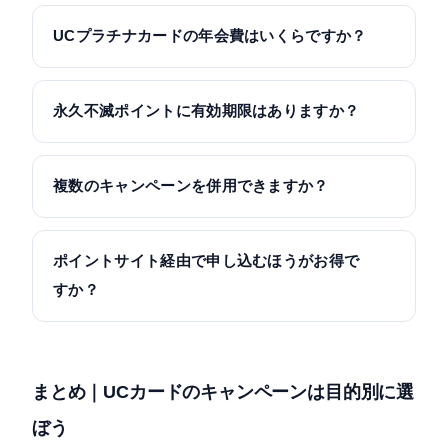
られているので、規約で確認しておきましょう。
主に貯まるポイントと参加できるキャンペーンが異
なります。クレディセゾン発行は「永久不滅ポイン
UCプラチナカードの年会費はいくらですか？
ト」とセゾン系の優待・投資連携キャンペーンが中
年会費は16,500円（税込）です。入会キャンペーン
心、ユーシーカードグループ（ちば興銀UCカード
では初年度年会費が無料になる特典が用意されるこ
等）は「UCポイント」やグループ独自のキャンペー
永久不滅ポイントに有効期限はありますか？
とが多く、ポイント還元率1.00%やシーズナルギフ
ンが中心です。券面はどちらもUCロゴですが、カー
ありません。永久不滅ポイントはその名のとおり有
ト、プライオリティ・パス無料付帯などの特典で年
ド裏面で発行会社を確認できます。
効期限がなく、貯めたポイントが失効する心配があ
会費を回収しやすい構成になっています。具体的な
複数のキャンペーンを併用できますか？
りません。セゾンポイントモールを経由してネット
特典内容は申し込み時に公式で確認してください。
併用できるかはキャンペーンごとに異なります。入
ショッピングをすると最大30倍貯まるため、キャン
会特典とポイント系を併用できる場合もあれば、対
ペーンと併せて活用するとお得です。
ポイントサイト経由で申し込むほうがお得で
象外となる場合もあります。各キャンペーンの規約
すか？
に併用条件が記載されているので、参加前に確認す
るのが確実です。
ポイントサイト経由の入会で、公式の入会特典とは
別にサイト独自のポイントがもらえる場合がありま
す。ただし還元額は時期やサイトによって変動し、
まとめ｜UCカードのキャンペーンは目的別に選
公式キャンペーンと条件が異なることもあります。
ぼう
利用する際は、ポイント付与の条件（利用額・期