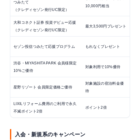
つみたて
10,000円相当
6/3
（クレディセゾン発行UC限定）
大和コネクト証券 投資デビュー応援
202
最大3,500円プレゼント
（クレディセゾン発行UC限定）
6/3
202
セゾン投信つみたて応援プログラム
もれなくプレゼント
202
渋谷・MIYASHITA PARK 会員様限定
202
対象利用で10%優待
10%ご優待
7/2
対象施設の宿泊料金優
星野リゾート 会員限定価格ご優待
通
待
LIXILリフォーム費用のご利用で永久
ポイント2倍
通
不滅ポイント2倍
入会・新規系のキャンペーン