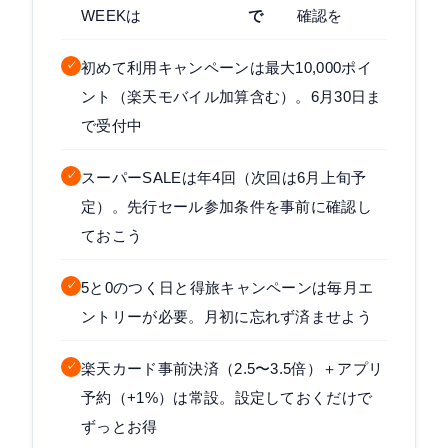
WEEKは
で
確認を
✓
初めて利用キャンペーンは最大10,000ポイ
ント（楽天モバイル加算含む）。6月30日ま
で受付中
✓
スーパーSALEは年4回（次回は6月上旬予
定）。先行セール参加条件を事前に確認し
ておこう
✓
5と0のつく日と得旅キャンペーンは毎月エ
ントリーが必要。月初に忘れず済ませよう
✓
楽天カード事前決済（2.5〜3.5倍）＋アプリ
予約（+1%）は常設。設定しておくだけで
ずっとお得