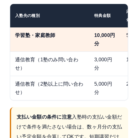
応募
入塾先の種別
特典金額
金額
学習塾・家庭教師
10,000円
55
分
通信教育（1塾のみ問い合わ
3,000円
16
せ）
分
通信教育（2塾以上に問い合わ
5,000円
27
せ）
分
支払い金額の条件に注意
入塾時の支払い金額だ
けで条件を満たさない場合は、数ヶ月分の支払
い予定金額を合算してOKです。短期講習だけ