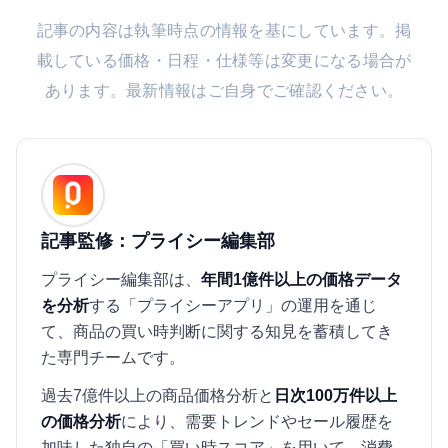
記事の内容は執筆時点の情報を基にしています。掲
載している価格・日程・仕様等は変更になる場合が
あります。最新情報はご自身でご確認ください。
記事監修：プライシー編集部
プライシー編集部は、
年間1億件以上の価格データ
を分析
する「プライシーアプリ」の運用を通じ
て、商品の買い時判断に関する知見を蓄積してき
た専門チームです。
過去7億件以上の商品価格分析と
日次100万件以上
の価格分析
により、需要トレンドやセール履歴を
加味した独自の「買い時スコア」を用いて、消費