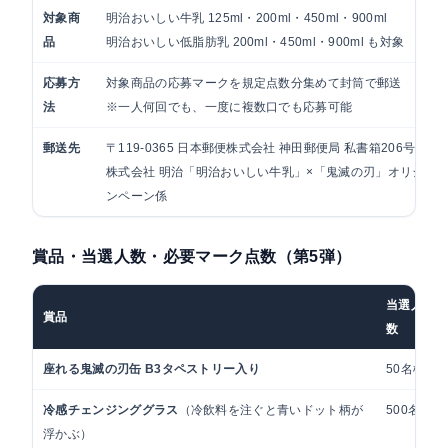
対象商
明治おいしい牛乳 125ml・200ml・450ml・900ml
品
明治おいしい低脂肪乳 200ml・450ml・900ml も対象
応募方
対象商品の応募マークを規定点数分集めて封筒で郵送
法
※一人何回でも、一度に複数口でも応募可能
郵送先
〒119-0365 日本郵便株式会社 神田郵便局 私書箱206号
株式会社 明治「明治おいしい牛乳」×「鬼滅の刃」オリジナ
ンペーン係
賞品・当選人数・必要マーク点数（第5弾）
当選人
賞品
数
座れる鬼滅の刃缶 B3タペストリー入り
50名様
冷感チェンジンググラス
（冷飲料を注ぐと青いドット柄が
500名様
浮かぶ）