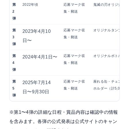
第
2022年頃
応募マーク収
鬼滅の刃オリジナルグ
2
集・郵送
弾
第
応募マーク収
オリジナルタンブラー
2023年4月10
3
集・郵送
日〜
弾
第
応募マーク収
オリジナルボトル・キ
2024年4月1日〜
4
集・郵送
弾
第
応募マーク収
座れる缶・チェンジン
2025年7月14
5
集・郵送
ホルダー（計5,000名
日〜9月30日
弾
※第1〜4弾の詳細な日程・賞品内容は確認中の情報
を含みます。各弾の公式発表は
公式サイトのキャン