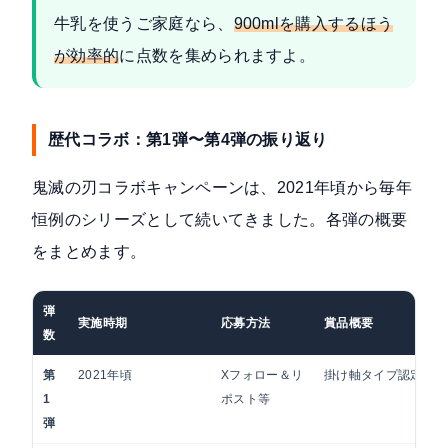
牛乳を使うご家庭なら、
900mlを購入するほう
が効率的
に点数を集められますよ。
歴代コラボ：第1弾〜第4弾の振り返り
鬼滅の刃コラボキャンペーンは、2021年頃から毎年
恒例のシリーズとして続いてきました。各弾の概要
をまとめます。
弾
実施時期
応募方法
賞品概要
数
第
2021年頃
Xフォロー＆リ
掛け軸タイプ認定証な
1
ポスト等
弾