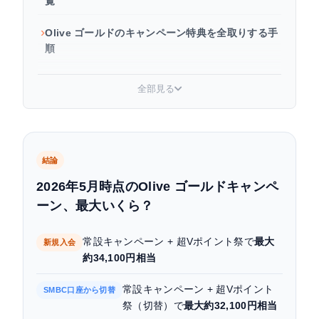
覧
Olive ゴールドのキャンペーン特典を全取りする手
順
三井住友銀行ユーザーがOlive ゴールドへ切り替え
全部見る
る方法
初年度に達成したい100万円修行とは
キャンペーン適用時の注意点
結論
2026年5月時点のOlive ゴールドキャンペ
よくある質問
ーン、最大いくら？
まとめ
常設キャンペーン + 超Vポイント祭で
最大
新規入会
約34,100円相当
常設キャンペーン + 超Vポイント
SMBC口座から切替
祭（切替）で
最大約32,100円相当