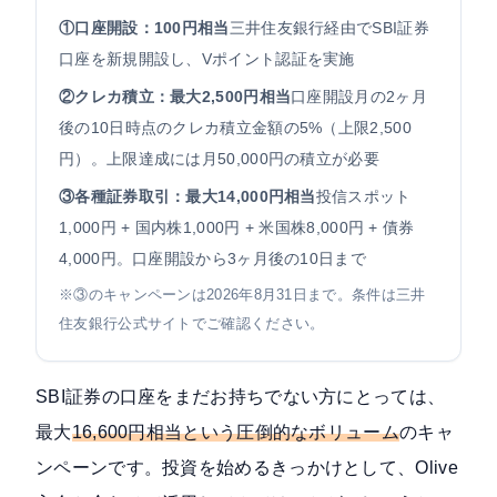
①口座開設：100円相当
三井住友銀行経由でSBI証券
口座を新規開設し、Vポイント認証を実施
②クレカ積立：最大2,500円相当
口座開設月の2ヶ月
後の10日時点のクレカ積立金額の5%（上限2,500
円）。上限達成には月50,000円の積立が必要
③各種証券取引：最大14,000円相当
投信スポット
1,000円 + 国内株1,000円 + 米国株8,000円 + 債券
4,000円。口座開設から3ヶ月後の10日まで
※③のキャンペーンは2026年8月31日まで。条件は三井
住友銀行公式サイトでご確認ください。
SBI証券の口座をまだお持ちでない方にとっては、
最大
16,600円相当という圧倒的なボリューム
のキャ
ンペーンです。投資を始めるきっかけとして、Olive