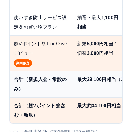
使いすぎ防止サービス設
抽選・最大
1,100円
定＆お買い物プラン
相当
超Vポイント祭 For Olive
新規
5,000円相当
/
デビュー
切替
3,000円相当
期間限定
合計（新規入会・常設の
最大29,100円相当
（202
み）
合計（超Vポイント祭含
最大約34,100円相当
（6/
む・新規）
お金健康診断（2026年5月29日確認）