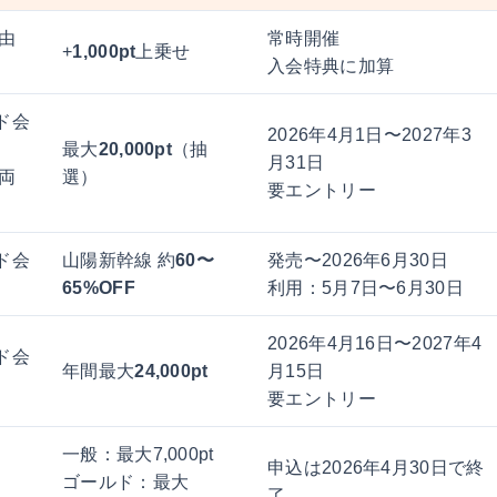
由
常時開催
+
1,000pt
上乗せ
入会特典に加算
ード会
2026年4月1日〜2027年3
最大
20,000pt
（抽
月31日
両
選）
要エントリー
ード会
山陽新幹線 約
60〜
発売〜2026年6月30日
65%OFF
利用：5月7日〜6月30日
2026年4月16日〜2027年4
ード会
年間最大
24,000pt
月15日
要エントリー
一般：最大7,000pt
申込は2026年4月30日で終
ゴールド：最大
了