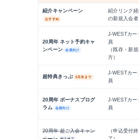
紹介キャンペーン
紹介リンク経
の新規入会者
おすすめ
J-WESTカ
20周年 ネット予約キャ
員
ンペーン
（既存・新規
会員向け
方）
J-WESTカ
超特典きっぷ
6月末まで
員
20周年 ボーナスプログ
J-WESTカ
ラム
員
会員向け
20周年 超ご入会キャン
（申込受付終
ペーン
了）
申込終了