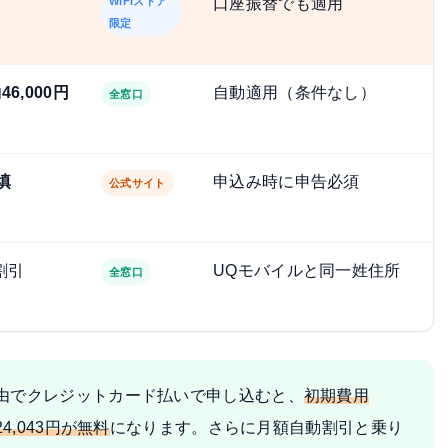
WiFiストア
口座振替でも適用
限定
46,000円
自動適用（条件なし）
全窓口
填
申込み時に申告必須
公式サイト
割引
UQモバイルと同一姓住所
全窓口
経由でクレジットカード払いで申し込むと、
初期費用
24,043円が無料
になります。さらに月額自動割引と乗り