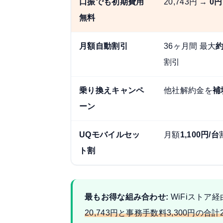
口振でも初期費用
20,743円 →
0円
無料
月額自動割引
36ヶ月間 最大
約
割引
乗り換えキャンペ
他社解約金を
補
ーン
UQモバイルセッ
月額
1,100円/台
ト割
最もお得な組み合わせ:
WiFiストア
20,743円と事務手数料3,300円の合計