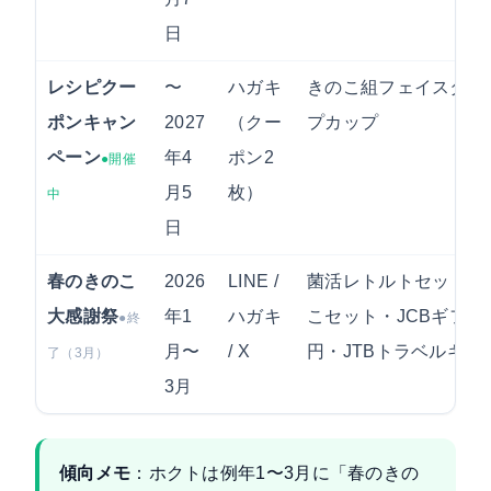
日
レシピクー
〜
ハガキ
きのこ組フェイスタオ
ポンキャン
2027
（クー
プカップ
ペーン
年4
ポン2
●開催
月5
枚）
中
日
春のきのこ
2026
LINE /
菌活レトルトセット・
大感謝祭
年1
ハガキ
こセット・JCBギフト
●終
月〜
/ X
円・JTBトラベルギフ
了（3月）
3月
傾向メモ
：ホクトは例年1〜3月に「春のきの