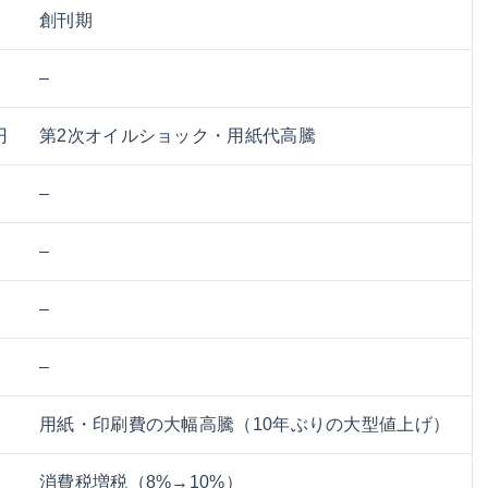
創刊期
–
円
第2次オイルショック・用紙代高騰
–
–
–
–
用紙・印刷費の大幅高騰（10年ぶりの大型値上げ）
消費税増税（8%→10%）