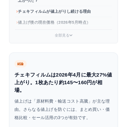
上がった？
チェキフィルムが値上がりし続ける理由
値上げ後の現在価格（2026年5月時点）
値上げに負けない！チェキフィルムを安く買う方
全部見る
法
今後も値上がりする？価格の見通しと買い時
よくある質問
結論
チェキフィルムは2026年4月に最大27%値
上がり。1枚あたり約145〜160円が相
場。
値上げは「原材料費・輸送コスト高騰」が主な理
由。さらなる値上げを防ぐには、まとめ買い・価
格比較・セール活用の3つが有効です。