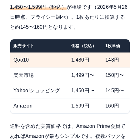
1,450〜1,599円（税込）
が相場です（2026年5月26
日時点、プライシー調べ）。1枚あたりに換算する
と約145〜160円となります。
販売サイト
価格（税込）
1枚単価
備
Qoo10
1,480円
148円
送
楽天市場
1,499円〜
150円〜
送
Yahoo!ショッピング
1,450円〜
145円〜
送
Amazon
1,599円
160円
送
送料を含めた実質価格では、Amazon Prime会員で
あればAmazonが最もシンプルです。複数パックを