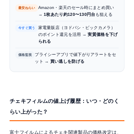
Amazon・楽天のセール時にまとめ買い
最安ねらい
→
1枚あたり約120〜130円台
も狙える
家電量販店（ヨドバシ・ビックカメラ）
今すぐ買う
のポイント還元を活用 →
実質価格を下げ
られる
プライシーアプリで値下がりアラートをセ
価格監視
ット →
買い逃しを防げる
チェキフィルムの値上げ履歴：いつ・どのく
らい上がった？
富士フイルムによるチェキ関連製品の価格改定は、