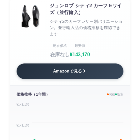
ジョンロブ シティ2 カーフ Eワイ
ズ（並行輸入）
シティ2のカーフレザー別バリエーショ
ン。並行輸入品の価格推移を確認でき
ます
現在価格
最安値
在庫なし
¥143,170
Amazonで見る
価格推移（1年間）
現在
最安
¥143,170
¥143,170