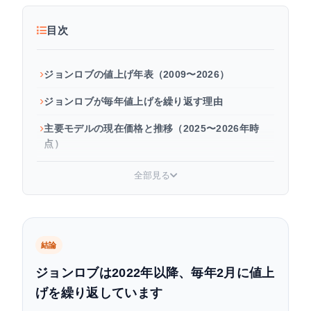
目次
ジョンロブの値上げ年表（2009〜2026）
ジョンロブが毎年値上げを繰り返す理由
主要モデルの現在価格と推移（2025〜2026年時
点）
今後の価格動向と買い時の判断
全部見る
安く購入する方法（並行輸入・BUYMAの活用）
よくある質問
結論
ジョンロブは2022年以降、毎年2月に値上
げを繰り返しています