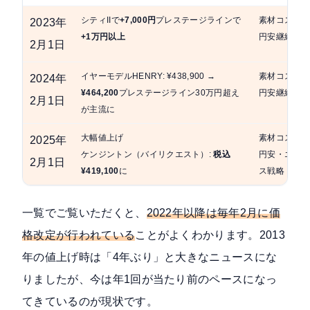
シティIIで
+7,000円
プレステージラインで
素材コスト・
2023年
+1万円以上
円安継続
2月1日
イヤーモデルHENRY: ¥438,900 →
素材コスト・
2024年
¥464,200
プレステージライン30万円超え
円安継続
2月1日
が主流に
大幅値上げ
素材コスト・
2025年
ケンジントン（バイリクエスト）:
税込
円安・エルメ
2月1日
¥419,100
に
ス戦略
一覧でご覧いただくと、
2022年以降は毎年2月に価
格改定が行われている
ことがよくわかります。2013
年の値上げ時は「4年ぶり」と大きなニュースにな
りましたが、今は年1回が当たり前のペースになっ
てきているのが現状です。