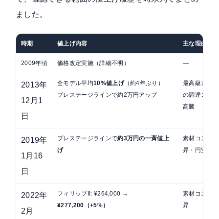
ました。
時期
値上げ内容
主な理由
2009年頃
価格改定実施（詳細不明）
—
全モデル平均
10%値上げ
（約4年ぶり）
最高級レザー
2013年
プレステージラインで約2万円アップ
の調達コスト
12月1
高騰
日
プレステージラインで
約3万円の一斉値上
素材コスト上
2019年
げ
昇・円安
1月16
日
フィリップII: ¥264,000 →
素材コスト上
2022年
¥277,200（+5%）
昇
2月