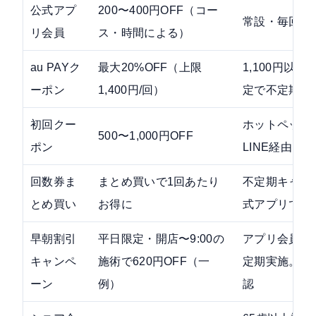
公式アプ
200〜400円OFF（コー
常設・毎回適
リ会員
ス・時間による）
au PAYク
最大20%OFF（上限
1,100円以
ーポン
1,400円/回）
定で不定期開
初回クー
ホットペッパ
500〜1,000円OFF
ポン
LINE経由。
回数券ま
まとめ買いで1回あたり
不定期キャン
とめ買い
お得に
式アプリで告
早朝割引
平日限定・開店〜9:00の
アプリ会員限
キャンペ
施術で620円OFF（一
定期実施。公
ーン
例）
認