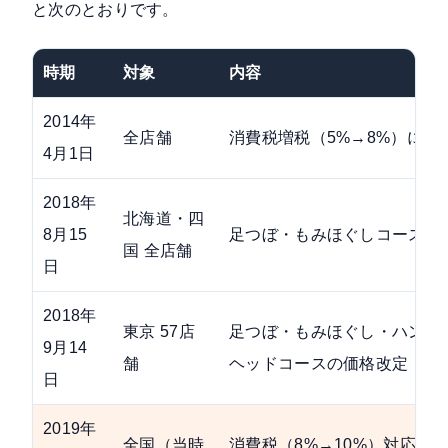
と次のとおりです。
時期
対象
内容
2014年
全店舗
消費税増税（5%→8%）に伴
4月1日
2018年
北海道・四
8月15
足つぼ・もみほぐしコースの
国 全店舗
日
2018年
東京 57店
足つぼ・もみほぐし・ハンド
9月14
舗
ヘッドコースの価格改定
日
2019年
全国（当時
消費税（8%→10%）対応＋