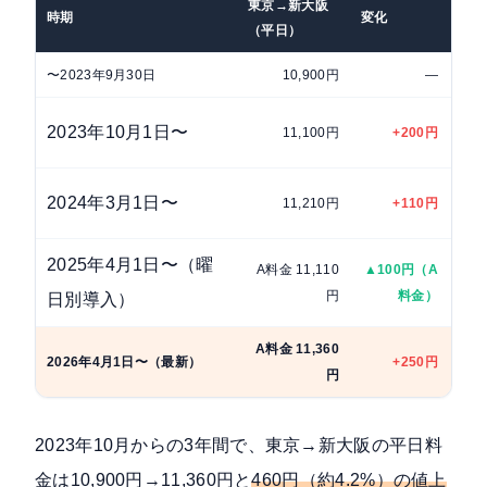
東京→新大阪
時期
変化
主な
（平日）
〜2023年9月30日
10,900円
—
ベー
エク
2023年10月1日〜
11,100円
+200円
わせ
チケ
2024年3月1日〜
11,210円
+110円
ス会
2025年4月1日〜（曜
A料金 11,110
▲100円（A
曜日
円
料金）
げ
日別導入）
A料金 11,360
ご当
2026年4月1日〜（最新）
+250円
円
に伴
2023年10月からの3年間で、東京→新大阪の平日料
金は10,900円→11,360円と
460円（約4.2%）の値上