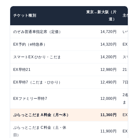
東京→新大阪（片
チケット種別
主な条件
道）
のぞみ普通車指定席（定価）
14,720円
いつでも
EX予約（e特急券）
14,320円
EXサー
スマートEX ひかり・こだま
14,200円
スマート
EX早特21
12,980円
21日前
EX早特7（こだま・ひかり）
12,490円
7日前予
2名以上
EXファミリー早特7
12,000円
ま
ぷらっとこだま A料金（月〜木）
11,360円
EX会員
ぷらっとこだま C料金（土・休
11,900円
EX会員
日）