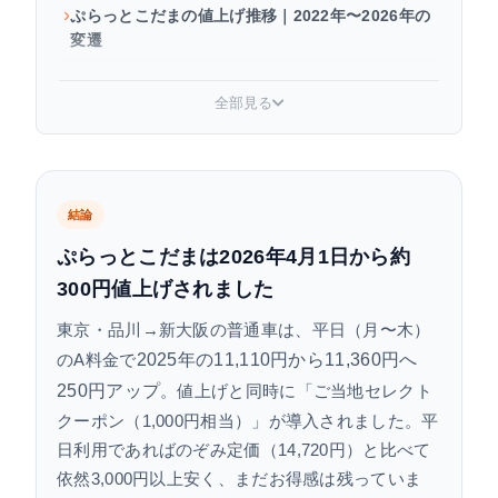
ぷらっとこだまの値上げ推移｜2022年〜2026年の
変遷
2026年最新料金表｜全区間・曜日別（A〜C料金）
全部見る
値上げの理由｜クーポン導入と需要調整の背景
値上げ後もお得？曜日・利用目的別の判断ガイド
結論
ぷらっとこだまより安い代替手段まとめ
ぷらっとこだまは2026年4月1日から約
300円値上げされました
まとめ｜ぷらっとこだまは値上げ後も平日なら最
安水準
東京・品川→新大阪の普通車は、平日（月〜木）
2025年の11,110円から11,360円へ
のA料金で
よくある質問
250円アップ
。値上げと同時に「ご当地セレクト
クーポン（1,000円相当）」が導入されました。平
日利用であればのぞみ定価（14,720円）と比べて
依然3,000円以上安く、まだお得感は残っていま