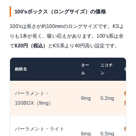
100'sボックス（ロングサイズ）の価格
100'sは長さが約100mmのロングサイズです。KSよ
りも1本が長く、吸い応えがあります。100's系は全
て
620円（税込）
とKS系より40円高い設定です。
ター
ニコチ
銘柄名
価格
ル
ン
パーラメント・
620
9mg
0.2mg
100BOX（9mg）
円
パーラメント・ライト
620
6mg
0.5mg