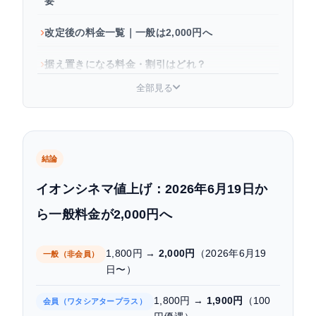
要
改定後の料金一覧｜一般は2,000円へ
据え置きになる料金・割引はどれ？
全部見る
イオンシネマが値上げした3つの理由
他のシネコンとの料金比較（2026年現在）
値上げ後もイオンシネマをお得に観るには
結論
イオンシネマ値上げ：2026年6月19日か
よくある質問
ら一般料金が2,000円へ
まとめ｜イオンシネマ値上げ 要点整理
1,800円 →
2,000円
（2026年6月19
一般（非会員）
日〜）
1,800円 →
1,900円
（100
会員（ワタシアタープラス）