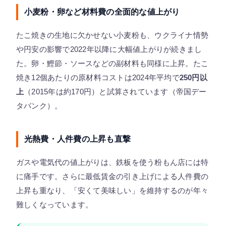
小麦粉・卵など材料費の全面的な値上がり
たこ焼きの生地に欠かせない小麦粉も、ウクライナ情勢
や円安の影響で2022年以降に大幅値上がりが続きまし
た。卵・鰹節・ソースなどの副材料も同様に上昇。たこ
焼き12個あたりの原材料コストは2024年平均で
250円以
上
（2015年は約170円）と試算されています（帝国デー
タバンク）。
光熱費・人件費の上昇も直撃
ガスや電気代の値上がりは、鉄板を使う粉もん店には特
に痛手です。さらに最低賃金の引き上げによる人件費の
上昇も重なり、「安くて美味しい」を維持するのが年々
難しくなっています。