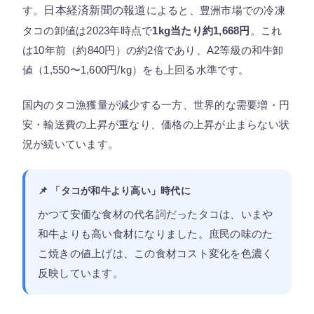
す。
日本経済新聞の報道
によると、豊洲市場での冷凍
タコの卸値は2023年時点で
1kg当たり約1,668円
。これ
は10年前（約840円）の約2倍であり、A2等級の和牛卸
値（1,550〜1,600円/kg）をも上回る水準です。
国内のタコ漁獲量が減少する一方、世界的な需要増・円
安・輸送費の上昇が重なり、価格の上昇が止まらない状
況が続いています。
📌 「タコが和牛より高い」時代に
かつて安価な食材の代名詞だったタコは、いまや
和牛よりも高い食材になりました。庶民の味のた
こ焼きの値上げは、この食材コスト変化を色濃く
反映しています。