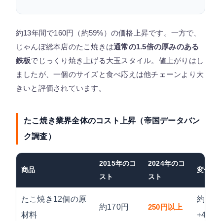
約13年間で160円（約59%）の価格上昇です。一方で、
じゃんぼ総本店のたこ焼きは
通常の1.5倍の厚みのある
鉄板
でじっくり焼き上げる大玉スタイル。値上がりはし
ましたが、一個のサイズと食べ応えは他チェーンより大
きいと評価されています。
たこ焼き業界全体のコスト上昇（帝国データバン
ク調査）
2015年のコ
2024年のコ
商品
変化率
スト
スト
たこ焼き12個の原
約
約170円
250円以上
材料
+47%