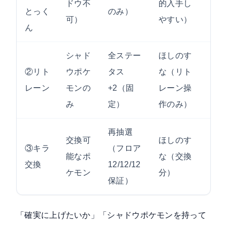
ドウ不
的入手し
とっく
のみ）
可）
やすい）
ん
シャド
全ステー
ほしのす
②リト
ウポケ
タス
な（リト
★★
レーン
モンの
+2（固
レーン操
み
定）
作のみ）
再抽選
交換可
ほしのす
③キラ
（フロア
能なポ
な（交換
★★
交換
12/12/12
ケモン
分）
保証）
「確実に上げたいか」「シャドウポケモンを持って