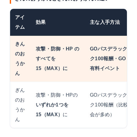
アイ
効果
主な入手方法
テム
きん
攻撃・防御・HP の
GOパスデラックス
のお
すべてを
ク100報酬・GO Fes
うか
15（MAX）
に
有料イベント
ん
ぎん
攻撃・防御・HPの
GOパスデラックス
のお
いずれか1つを
ク100報酬（比較的
うか
15（MAX）
に
会が多め）
ん