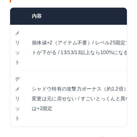
内容
メ
リ
個体値+2（アイテム不要）/ レベル25固定で
ッ
トが下がる / 13/13/13以上なら100%になる
ト
デ
メ
シャドウ特有の攻撃力ボーナス（約1.2倍）を失
リ
変更は元に戻せない / すごいとっくんと異なり
ッ
は+2固定
ト