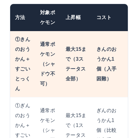
対象ポ
方法
上昇幅
コスト
難易
ケモン
①きん
通常ポ
のおう
最大15ま
きんのお
ケモン
かん＋
で（3ス
うかん1
（シャ
★★
すごい
テータス
個（入手
ドウ不
とっく
全部）
困難）
可）
ん
①ぎん
通常ポ
ぎんのお
のおう
最大15ま
ケモン
うかん1
かん＋
で（1ス
（シャ
個（比較
★★
すごい
テータス