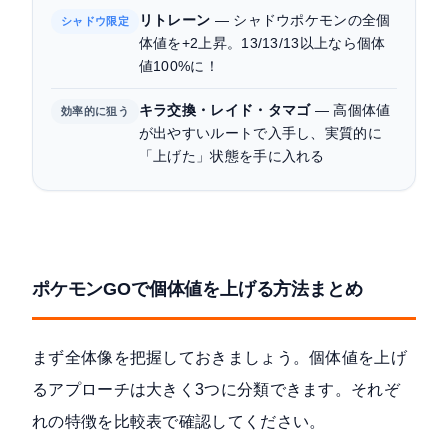
リトレーン
— シャドウポケモンの全個
よくある質問
シャドウ限定
体値を+2上昇。13/13/13以上なら個体
関連記事
値100%に！
キラ交換・レイド・タマゴ
— 高個体値
効率的に狙う
が出やすいルートで入手し、実質的に
「上げた」状態を手に入れる
ポケモンGOで個体値を上げる方法まとめ
まず全体像を把握しておきましょう。個体値を上げ
るアプローチは大きく3つに分類できます。それぞ
れの特徴を比較表で確認してください。