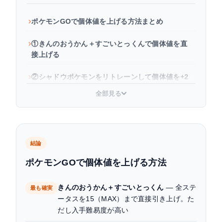
ポケモンGOで個体値を上げる方法まとめ
①きんのおうかん＋すごいとっくんで個体値を直
接上げる
②シャドウポケモンをリトレーンして個体値を+2
上げる
全部見る
③キラ交換・レイド・タマゴで高個体値を狙う入
手ルート比較
きんのおうかんを使うべきポケモンの優先順位
結論
ポケモンGOで個体値を上げる方法
PvPでは「あえて上げない」が正解の場合もある
きんのおうかん＋すごいとっくん
— 全ステ
個体値の確認方法（まず現状を把握しよう）
最も確実
ータスを15（MAX）まで直接引き上げ。た
まとめ：自分の目的に合った方法を選ぼう
だし入手難易度が高い