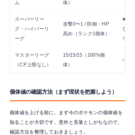
ム
体）
スーパーリー
❌ 逆
攻撃0〜1 / 防御・HP
グ・ハイパーリ
なる
高め（ランク1個体）
ーグ
り
マスターリーグ
15/15/15（100%個
✅ お
（CP上限なし）
体）
個体値の確認方法（まず現状を把握しよう）
個体値を上げる前に、まず今のポケモンの個体値を
知ることが大切です。意外と見落としがちなので、
確認方法を整理しておきましょう。