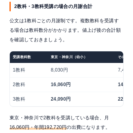
2教科・3教科受講の場合の月謝合計
公文は1教科ごとの月謝制です。複数教科を受講す
る場合は教科数分がかかります。値上げ後の合計額
を確認しておきましょう。
受講教科数
東京・神奈川（幼小）
その他地
1教科
8,030円
7,480
2教科
16,060円
14,96
3教科
24,090円
22,44
東京・神奈川で2教科を受講している場合、月
16,060円・年間192,720円
の出費になります。