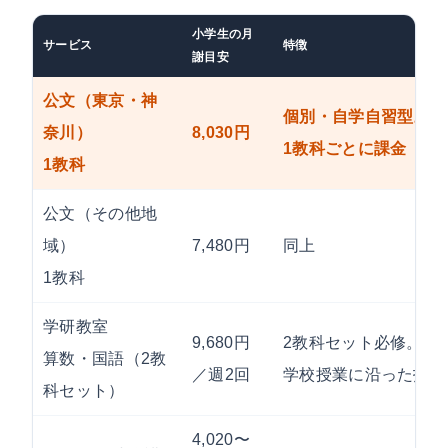
小学生の月
サービス
特徴
謝目安
公文（東京・神
個別・自学自習型。先
奈川）
8,030円
1教科ごとに課金
1教科
公文（その他地
域）
7,480円
同上
1教科
学研教室
9,680円
2教科セット必修。入会
算数・国語（2教
／週2回
学校授業に沿った指導
科セット）
4,020〜