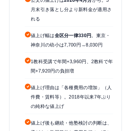
公文の値上げは
2026年4月分
から。3
月末引き落とし分より新料金が適用さ
れる
値上げ幅は
全区分一律330円
。東京・
神奈川の幼小は7,700円→8,030円
1教科受講で年間+3,960円、2教科で年
間+7,920円の負担増
値上げ理由は「各種費用の増加」（人
件費・賃料等）。2018年以来7年ぶり
の純粋な値上げ
値上げ後も継続・他塾検討の判断は、