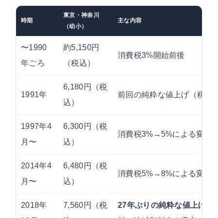
東京・神奈川
時期
主な内容
（幼小）
〜1990
約5,150円
消費税3%開始前後
年ごろ
（税込）
6,180円（税
1991年
前回の純粋な値上げ（税別6,
込）
1997年4
6,300円（税
消費税3%→5%による変動
月〜
込）
2014年4
6,480円（税
消費税5%→8%による変動
月〜
込）
2018年
7,560円（税
27年ぶりの純粋な値上げ
。