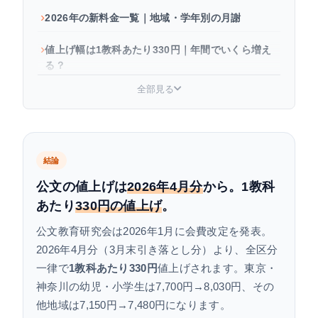
2026年の新料金一覧｜地域・学年別の月謝
値上げ幅は1教科あたり330円｜年間でいくら増え
る？
全部見る
なぜ公文は値上げした？公式が説明する理由と背
景
公文の値上げ履歴まとめ（1991年〜2026年）
結論
値上げ後どうする？続ける・他塾に変える判断軸
公文の値上げは
2026年4月分
から。1教科
あたり
330円の値上げ
。
よくある質問
公文教育研究会は2026年1月に会費改定を発表。
2026年4月分（3月末引き落とし分）より、全区分
一律で
1教科あたり330円
値上げされます。東京・
神奈川の幼児・小学生は7,700円→8,030円、その
他地域は7,150円→7,480円になります。