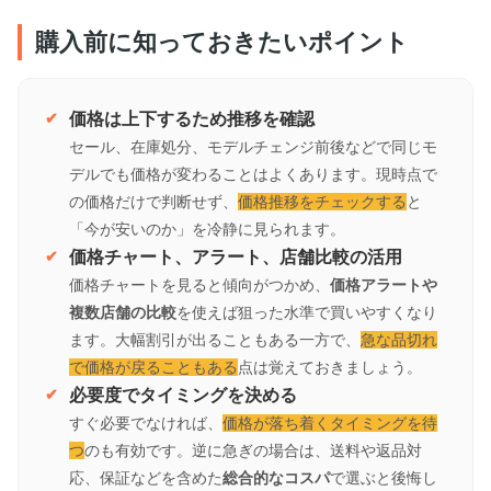
購入前に知っておきたいポイント
価格は上下するため推移を確認
セール、在庫処分、モデルチェンジ前後などで同じモ
デルでも価格が変わることはよくあります。現時点で
の価格だけで判断せず、
価格推移をチェックする
と
「今が安いのか」を冷静に見られます。
価格チャート、アラート、店舗比較の活用
価格チャートを見ると傾向がつかめ、
価格アラートや
複数店舗の比較
を使えば狙った水準で買いやすくなり
ます。大幅割引が出ることもある一方で、
急な品切れ
で価格が戻ることもある
点は覚えておきましょう。
必要度でタイミングを決める
すぐ必要でなければ、
価格が落ち着くタイミングを待
つ
のも有効です。逆に急ぎの場合は、送料や返品対
応、保証などを含めた
総合的なコスパ
で選ぶと後悔し