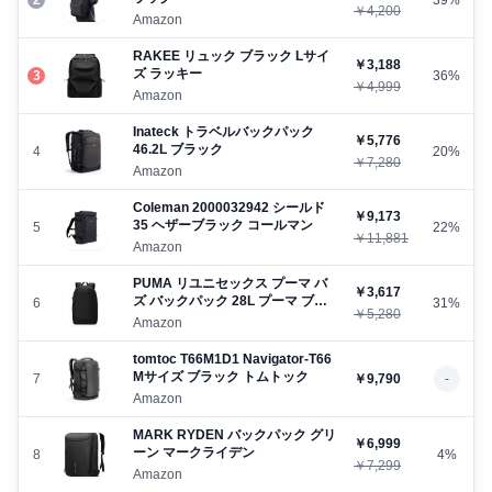
￥4,200
Amazon
RAKEE リュック ブラック Lサイ
￥3,188
ズ ラッキー
3
36%
￥4,999
Amazon
Inateck トラベルバックパック
￥5,776
46.2L ブラック
4
20%
￥7,280
Amazon
Coleman 2000032942 シールド
￥9,173
35 ヘザーブラック コールマン
5
22%
￥11,881
Amazon
PUMA リユニセックス プーマ バ
￥3,617
ズ バックパック 28L プーマ ブラ
6
31%
￥5,280
ック プーマ
Amazon
tomtoc T66M1D1 Navigator-T66
Mサイズ ブラック トムトック
7
￥9,790
-
Amazon
MARK RYDEN バックパック グリ
￥6,999
ーン マークライデン
8
4%
￥7,299
Amazon