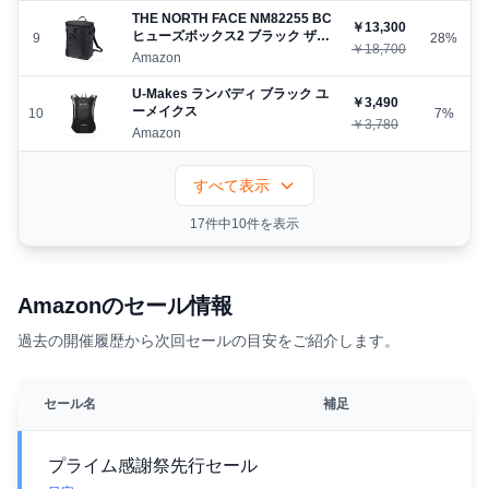
THE NORTH FACE NM82255 BC
￥13,300
ヒューズボックス2 ブラック ザノ
9
28%
￥18,700
ースフェイス
Amazon
U-Makes ランバディ ブラック ユ
￥3,490
ーメイクス
10
7%
￥3,780
Amazon
すべて表示
17件中10件を表示
Amazonのセール情報
過去の開催履歴から次回セールの目安をご紹介します。
セール名
補足
プライム感謝祭先行セール