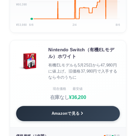
¥60,390
¥53,980
8/6
2/4
8/6
Nintendo Switch（有機ELモデ
ル）ホワイト
有機ELモデルも5月25日から47,980円
に値上げ。旧価格37,980円で入手する
なら今のうちに
現在価格
最安値
在庫なし
¥36,200
Amazonで見る
現在
最安