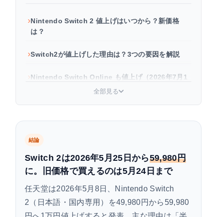
Nintendo Switch 2 値上げはいつから？新価格
は？
Switch2が値上げした理由は？3つの要因を解説
Nintendo Switch Online も値上げ（2026年7月1
日〜）
全部見る
旧価格（49,980円）で買うには？期限と方法
Switch Online 値上げ前対策：最大3年分を今のう
結論
ちに確保
Switch 2は2026年5月25日から
59,980円
よくある質問
に。旧価格で買えるのは5月24日まで
任天堂は2026年5月8日、Nintendo Switch
2（日本語・国内専用）を
49,980円から59,980
円へ
1万円値上げすると発表。主な理由は「半