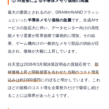
① AI需要による半導体メモリ価格の高騰
最大の要因とされるのが、DRAMやNANDフラッシ
ュといった
半導体メモリ価格の急騰
です。生成AIサ
ービスの急拡大に伴い、データセンター向けの高性
能メモリ需要が世界規模で爆発的に増加。その結
果、ゲーム機向けの一般的なメモリ部品の供給が圧
迫され、価格が大幅に上昇しています。
任天堂は
2026年3月期決算説明会の質疑応答
で、
部
材価格上昇と関税措置を合わせた当期のコスト増見
込みは約1000億円
にのぼると明かしています。これ
ほどの規模のコスト増を企業努力だけで吸収し続け
ることには限界があったようです。