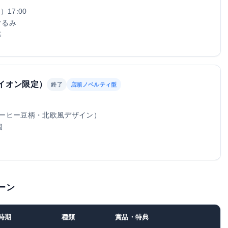
17:00
ぐるみ
募
イオン限定）
終了
店頭ノベルティ型
コーヒー豆柄・北欧風デザイン）
個
ペーン
時期
種類
賞品・特典