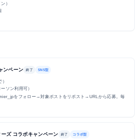
イン）
個
ャンペーン
終了
SNS型
まで）
ローソン利用可）
ainier_jpをフォロー→対象ポストをリポスト→URLから応募。毎
ーズ コラボキャンペーン
終了
コラボ型