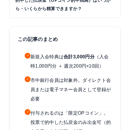
的中した払戻金（OPコイン的中残高）はいつか
ら・いくらから精算できますか？
この記事のまとめ
✓
新規入会特典は
合計3,000円分
（入会
時1,000円分 ＋ 週次200円×10回）
✓
市中銀行会員は対象外。ダイレクト会
員または電子マネー会員として登録が
必要
✓
付与されるのは「限定OPコイン」。
投票で的中した払戻金のみ出金可（的