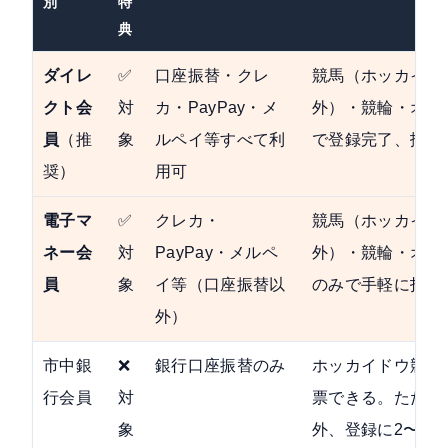
別
特
典
ダイレ
✅
口座振替・クレ
競馬（ホッカイド
クト会
対
カ・PayPay・メ
外）・競輪・オー
員
（推
象
ルペイ等すべて利
で登録完了、払戻
奨）
用可
電子マ
✅
クレカ・
競馬（ホッカイド
ネー会
対
PayPay・メルペ
外）・競輪・オート
員
象
イ等（口座振替以
のみで手軽に投票
外）
市中銀
❌
銀行口座振替のみ
ホッカイドウ競馬
行会員
対
票できる。ただし
象
外、登録に2〜4