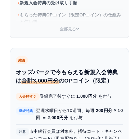
新規入会特典の受け取り手順
もらった特典OPコイン（限定OPコイン）の仕組み
と使い道
全部見る
既存会員向け定期キャンペーン一覧
キャンペーンコード・招待コードについて（現在
は配布なし）
結論
よくある質問
オッズパークで今もらえる新規入会特典
は
合計3,000円分
のOPコイン（限定）
登録完了後すぐに
1,000円分
を付与
入会時すぐ
翌週水曜日から10週間、毎週
200円分 × 10
継続特典
回 ＝ 2,000円分
を付与
市中銀行会員は対象外。招待コード・キャンペ
注意
ーンコードは現在配布なし（2025年4月終了）