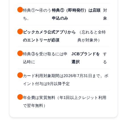
特典①〜④のう
特典①（即時発行）は店頭
対
ち、
申込のみ
象
ビックカメラ公式アプリから
（忘れると全特
のエントリーが必須
典が対象外）
特典③を受け取るには申
JCBブランドを
す
込時に
選択
る
カード利用対象期間は2026年7月31日まで。ポ
イント付与は9月以降予定
年会費は実質無料（年1回以上クレジット利用
で翌年無料）