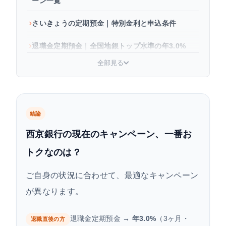
ーン一覧
さいきょうの定期預金｜特別金利と申込条件
退職金定期預金｜全国地銀トップ水準の年3.0%
全部見る
ATM手数料優遇・便利サービス系キャンペーン
過去の西京銀行キャンペーン履歴と再実施の傾向
まとめ：状況別・おすすめキャンペーン
結論
西京銀行の現在のキャンペーン、一番お
よくある質問
トクなのは？
ご自身の状況に合わせて、最適なキャンペーン
が異なります。
退職金定期預金 →
年3.0%
（3ヶ月・
退職直後の方