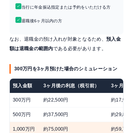
✓
当行に年金振込指定または予約をいただける方
✓
退職後6ヶ月以内の方
なお、退職金の預け入れが対象となるため、
預入金
額は退職金の範囲内
である必要があります。
300万円を3ヶ月預けた場合のシミュレーション
預入金額
3ヶ月後の利息（税引前）
3ヶ月後
300万円
約22,500円
約17,925
500万円
約37,500円
約29,875
1,000万円
約75,000円
約59,750