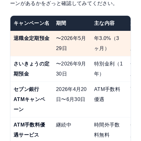
ーンがあるかをざっと確認してみてください。
キャンペーン名
期間
主な内容
対象
退職金定期預金
〜2026年5月
年3.0%（3
山口
29日
ヶ月）
上・
さいきょうの定
〜2026年9月
特別金利（1
個人
期預金
30日
年）
上）
セブン銀行
2026年4月20
ATM手数料
西京
ATMキャンペ
日〜6月30日
優遇
ーン
ATM手数料優
継続中
時間外手数
年金
遇サービス
料無料
定の