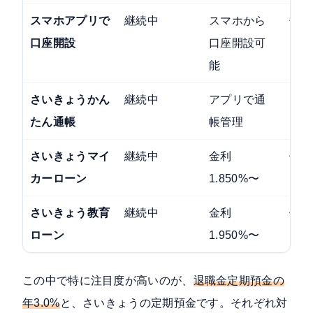
スマホアプリで
継続中
スマホから
個人
口座開設
口座開設可
能
さいきょうかん
継続中
アプリで通
イン
たん通帳
帳管理
ング
さいきょうマイ
継続中
金利
個人
カーローン
1.850%〜
さいきょう教育
継続中
金利
個人
ローン
1.950%〜
この中で特に注目度が高いのが、
退職金定期預金の
年3.0%
と、さいきょうの定期預金です。それぞれ対