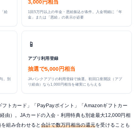
3,000円相当
に「給
1回5万円以上の年金・恩給振込が条件。入金明細に「年
金」または「恩給」の表示が必要
📱
アプリ利用登録
抽選で5,000円相当
与。別
JAバンクアプリの利用登録で抽選。初回口座開設（アプ
リ経由）なら1,000円相当を確実にもらえる
トカード」「PayPayポイント」「Amazonギフトカー
経由）。JAカードの入会・利用特典も別途最大12,000円相
典を組み合わせると
合計で数万円相当の還元
を受けることも