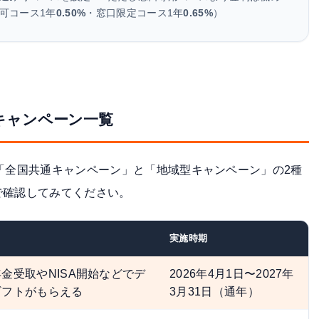
可コース1年
0.50%
・窓口限定コース1年
0.65%
）
金キャンペーン一覧
「全国共通キャンペーン」と「地域型キャンペーン」の2種
で確認してみてください。
実施時期
金受取やNISA開始などでデ
2026年4月1日〜2027年
ギフトがもらえる
3月31日（通年）