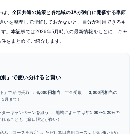
ンは、
全国共通の施策
と
各地域のJAが独自に開催する季節
の違いを整理して理解しておかないと、自分が利用できるキ
す。本記事では2026年5月時点の最新情報をもとに、キャ
条件をまとめてご紹介します。
的別」で使い分けると賢い
ント」で給与受取 →
6,000円相当
、年金受取 →
3,000円相当
の
年3月まで）
ターキャンペーンを狙う → 地域によっては
年1.00〜1.20%
の
されることも（窓口限定が多い）
申込み可コースを設定 → ただし窓口専用コースより金利は低め