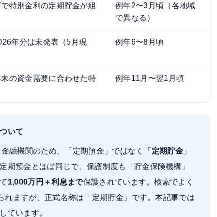
店で特別金利の定期貯金が組
例年2〜3月頃（各地域
で異なる）
026年分は未発表（5月現
例年6〜8月頃
年末の資金需要に合わせた特
例年11月〜翌1月頃
ついて
く金融機関のため、「定期預金」ではなく「
定期貯金
」
定期預金とほぼ同じで、保護制度も「貯金保険機構」
て
1,000万円＋利息まで
保護されています。検索でよく
調べられますが、正式名称は「定期貯金」です。本記事では
しています。