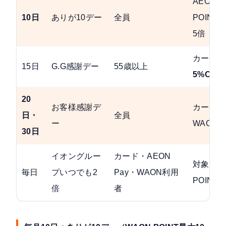
AEON 
10日
ありが10デー
全員
POINT
最
5倍
カード払い
15日
G.G感謝デー
55歳以上
5%OFF
20
お客様感謝デ
カード・A
日・
全員
ー
WAON
30日
イオングルー
カード・AEON
対象店舗
毎日
プいつでも2
Pay・WAON利用
POINT
倍
者