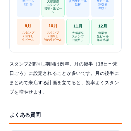
生ビール
夏の生ビール
生ビール
大感謝祭
割引券
乾杯
割引券
スタンプ
生餃子
切替・生ビー
ル
9月
10月
11月
12月
スタンプ
スタンプ
大感謝祭
創業祭
2倍押し
2倍押し
スタンプ
生ビール
生ビール
秋の生ビール
2倍押し
年末感謝
スタンプ2倍押し期間は例年、月の後半（16日〜末
日ごろ）に設定されることが多いです。月の後半に
まとめて来店する計画を立てると、効率よくスタン
プを増やせます。
よくある質問