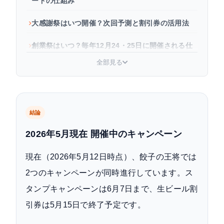
ードの仕組み
大感謝祭はいつ開催？次回予測と割引券の活用法
創業祭はいつ？毎年12月24・25日に開催される仕
組みと攻略ポイント
全部見る
餃子の王将キャンペーン 年間スケジュール（月別
まとめ）
よくある質問
結論
2026年5月現在 開催中のキャンペーン
現在（2026年5月12日時点）、餃子の王将では
2つのキャンペーンが同時進行しています。ス
タンプキャンペーンは6月7日まで、生ビール割
引券は5月15日で終了予定です。