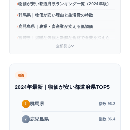
物価が安い都道府県ランキング一覧（2024年版）
群馬県｜物価が安い理由と生活費の特徴
鹿児島県｜農業・畜産業が支える低物価
宮崎県｜温暖な気候と新鮮な食材で食費を抑えら
れる県
全部見る
岐阜県｜全国4位の穴場！中部地方で物価が安い県
大分県・福岡県｜九州で物価が安い県
結論
賃金も高くて物価が安い「コスパ最強」の県はど
こ？
2024年最新｜物価が安い都道府県TOP5
物価が安い県に移住する際の注意点
群馬県
指数
96.2
1
よくある質問
まとめ
鹿児島県
指数
96.4
2