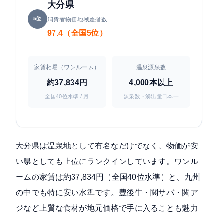
大分県
5位
消費者物価地域差指数
97.4（全国5位）
家賃相場（ワンルーム）
温泉源泉数
約37,834円
4,000本以上
全国40位水準 / 月
源泉数・湧出量日本一
大分県は温泉地として有名なだけでなく、物価が安
い県としても上位にランクインしています。ワンル
ームの家賃は約37,834円（全国40位水準）と、九州
の中でも特に安い水準です。豊後牛・関サバ・関ア
ジなど上質な食材が地元価格で手に入ることも魅力