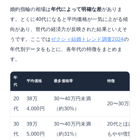
婚約指輪の相場は
年代によって明確な差
がありま
す。とくに40代になると平均価格が一気に上がる傾
向があり、世代の経済力が反映された結果といえそ
うです。ここでは
ゼクシィ結婚トレンド調査2024
の
年代別データをもとに、各年代の特徴をまとめま
す。
年
平均価格
最多価格帯
特徴
代
20
38万
30〜40万円未満
20〜30万円
代
4,000円
（約30%）
30
39万
30〜40万円未満
20代とほぼ同
代
5,000円
（約31%）
もやや増加