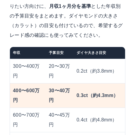
りたい方向けに、
月収1ヶ月分を基準
とした年収別
の予算目安をまとめます。ダイヤモンドの大きさ
（カラット）の目安も付けているので、希望するグ
レード感の確認にも使ってみてください。
年収
予算目安
ダイヤ大きさ目安
選び
300〜400万
20〜30万
0.2ct（約3.8mm）
ソリ
円
円
400〜600万
30〜40万
0.3ct（約4.3mm）
ソリ
円
円
600〜700万
40〜45万
0.4ct（約4.8mm）
メレ
円
円