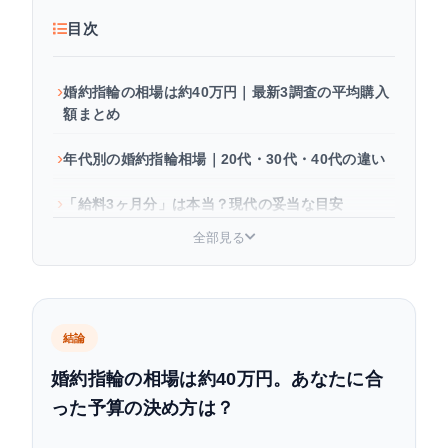
目次
婚約指輪の相場は約40万円｜最新3調査の平均購入
額まとめ
年代別の婚約指輪相場｜20代・30代・40代の違い
「給料3ヶ月分」は本当？現代の妥当な目安
全部見る
年収別・婚約指輪の予算目安
婚約指輪の価格はなぜ違う？4つの決定要素
デザイン別の婚約指輪相場
結論
婚約指輪の相場は約40万円。あなたに合
相場より賢く抑える方法
った予算の決め方は？
婚約指輪の相場に関するよくある質問