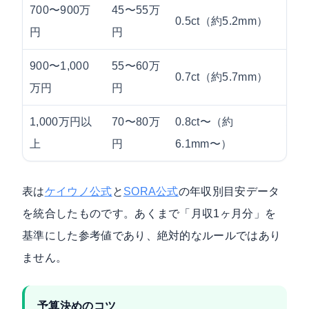
700〜900万
45〜55万
0.5ct（約5.2mm）
メレ
円
円
900〜1,000
55〜60万
0.7ct（約5.7mm）
パヴ
万円
円
1,000万円以
70〜80万
0.8ct〜（約
ハイ
上
円
6.1mm〜）
大粒
表は
ケイウノ公式
と
SORA公式
の年収別目安データ
を統合したものです。あくまで「月収1ヶ月分」を
基準にした参考値であり、絶対的なルールではあり
ません。
予算決めのコツ