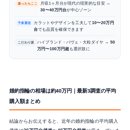
月収1ヶ月分が現代の現実的な目安 →
迷ったらここ
まとめ：自分にとっての適正予算で納得感のある
30〜40万円台
が中心ゾーン
一本を
カラットやデザインを工夫して
10〜20万円
予算重視
台
でも品質を確保できます
ハイブランド・パヴェ・大粒ダイヤ →
50
こだわり派
万円〜100万円超
も選択肢に
婚約指輪の相場は約40万円｜最新3調査の平均
購入額まとめ
結論からお伝えすると、近年の婚約指輪の平均購入