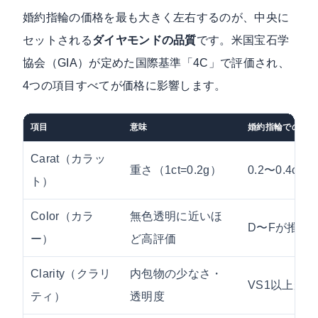
婚約指輪の価格を最も大きく左右するのが、中央に
セットされる
ダイヤモンドの品質
です。米国宝石学
協会（GIA）が定めた国際基準「4C」で評価され、
4つの項目すべてが価格に影響します。
項目
意味
婚約指輪での目安
Carat（カラッ
重さ（1ct=0.2g）
0.2〜0.4ct
ト）
Color（カラ
無色透明に近いほ
D〜Fが推奨
ー）
ど高評価
Clarity（クラリ
内包物の少なさ・
VS1以上が
ティ）
透明度