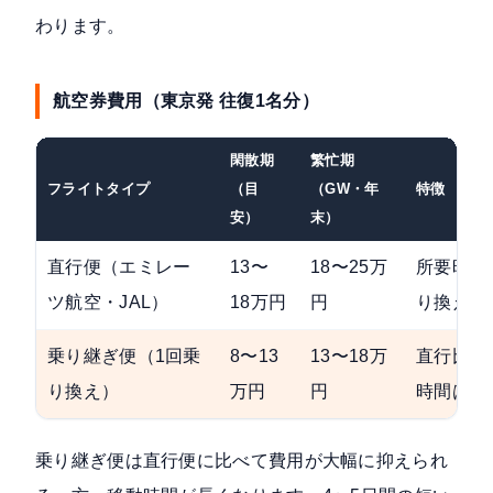
わります。
航空券費用（東京発 往復1名分）
閑散期
繁忙期
フライトタイプ
（目
（GW・年
特徴
安）
末）
直行便（エミレー
13〜
18〜25万
所要時間
ツ航空・JAL）
18万円
円
り換えな
乗り継ぎ便（1回乗
8〜13
13〜18万
直行比で
り換え）
万円
円
時間は14
乗り継ぎ便は直行便に比べて費用が大幅に抑えられ