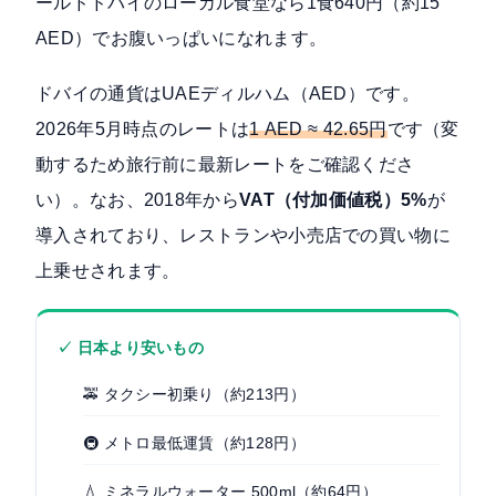
ールドドバイのローカル食堂なら1食640円（約15
AED）でお腹いっぱいになれます。
ドバイの通貨はUAEディルハム（AED）です。
2026年5月時点のレートは
1 AED ≈ 42.65円
です（変
動するため旅行前に最新レートをご確認くださ
い）。なお、2018年から
VAT（付加価値税）5%
が
導入されており、レストランや小売店での買い物に
上乗せされます。
✓ 日本より安いもの
🚕 タクシー初乗り（約213円）
🚇 メトロ最低運賃（約128円）
💧 ミネラルウォーター 500ml（約64円）