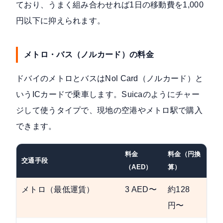
ており、うまく組み合わせれば1日の移動費を1,000
円以下に抑えられます。
メトロ・バス（ノルカード）の料金
ドバイのメトロとバスはNol Card（ノルカード）と
いうICカードで乗車します。Suicaのようにチャー
ジして使うタイプで、現地の空港やメトロ駅で購入
できます。
料金
料金（円換
交通手段
備
（AED）
算）
メトロ（最低運賃）
3 AED〜
約128
円〜