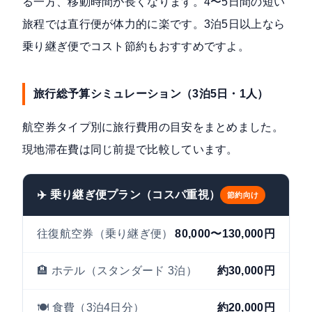
る一方、移動時間が長くなります。4〜5日間の短い
旅程では直行便が体力的に楽です。3泊5日以上なら
乗り継ぎ便でコスト節約もおすすめですよ。
旅行総予算シミュレーション（3泊5日・1人）
航空券タイプ別に旅行費用の目安をまとめました。
現地滞在費は同じ前提で比較しています。
✈️ 乗り継ぎ便プラン（コスパ重視）
節約向け
往復航空券（乗り継ぎ便）
80,000〜130,000円
🏨 ホテル（スタンダード 3泊）
約30,000円
🍽️ 食費（3泊4日分）
約20,000円