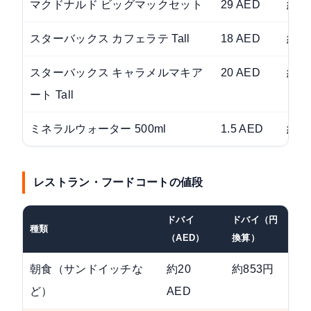
マクドナルド ビッグマックセット
29 AED
約1,
スターバックス カフェラテ Tall
18 AED
約7
スターバックス キャラメルマキア
20 AED
約8
ート Tall
ミネラルウォーター 500ml
1.5 AED
約6
レストラン・フードコートの値段
ドバイ
ドバイ（円
種類
目
（AED）
換算）
朝食（サンドイッチな
約20
約853円
ど）
AED