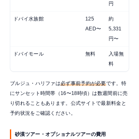
円
ドバイ水族館
125
約
ド
AED〜
5,331
円〜
ドバイモール
無料
入場無
世
料
ピ
ブルジュ・ハリファは
必ず事前予約が必要
です。特
にサンセット時間帯（16〜18時頃）は数週間前に売
り切れることもあります。公式サイトで最新料金と
予約状況をご確認ください。
砂漠ツアー・オプショナルツアーの費用