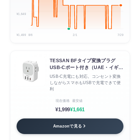
¥1,649
¥1,499
8/6
2/1
7/29
TESSAN BFタイプ変換プラグ
USB-Cポート付き（UAE・イギリ
ス・シンガポール対応）
USB-C充電にも対応。コンセント変換
しながらスマホもUSBで充電できて便
利
現在価格
最安値
¥1,999
¥1,661
Amazonで見る