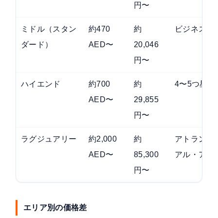
円〜
ミドル（スタン
約470
約
ビジネス〜
ダード）
AED〜
20,046
円〜
ハイエンド
約700
約
4〜5つ星ク
AED〜
29,855
円〜
ラグジュアリー
約2,000
約
アトランテ
AED〜
85,300
アル・アラ
円〜
エリア別の価格差