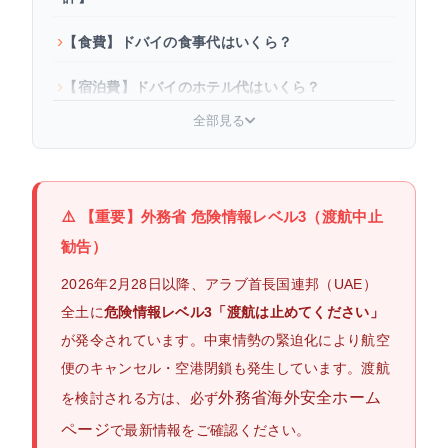
【食費】ドバイの食事代はいくら？
【宿泊費】ドバイのホテル代はいくら？
全部見る
【交通費】ドバイの移動にかかる費用は？
【観光費】ドバイの観光スポット入場料はいく
ら？
⚠️ 【重要】外務省 危険情報レベル3（渡航中止
ドバイ旅行3泊5日にかかる費用は？予算目安を解
勧告）
説
2026年2月28日以降、アラブ首長国連邦（UAE）
ドバイ旅行の前に準備しておきたいグッズ
全土に
危険情報レベル3「渡航は止めてください」
が発令されています。中東情勢の緊迫化により航空
ドバイ旅行の費用を抑える節約術
便のキャンセル・空港閉鎖も発生しています。渡航
外務省海外安全ホーム
を検討される方は、必ず
よくある質問
ページ
で最新情報をご確認ください。