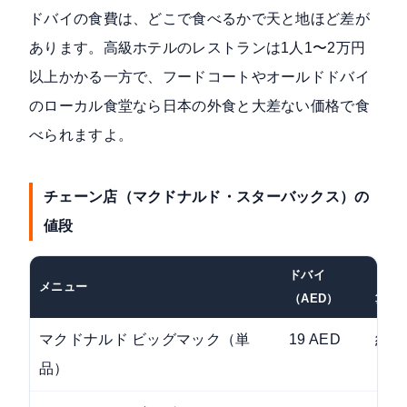
ドバイの食費は、どこで食べるかで天と地ほど差が
あります。高級ホテルのレストランは1人1〜2万円
以上かかる一方で、フードコートやオールドドバイ
のローカル食堂なら日本の外食と大差ない価格で食
べられますよ。
チェーン店（マクドナルド・スターバックス）の
値段
ドバイ
ドバ
メニュー
（AED）
算）
マクドナルド ビッグマック（単
19 AED
約8
品）