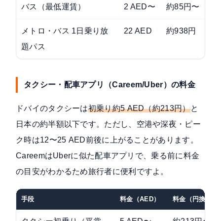
バス（最低運賃）
2 AED〜
約85円〜
メトロ・バス 1日乗り放
22 AED
約938円
題パス
タクシー・配車アプリ（Careem/Uber）の料金
ドバイのタクシーは
初乗り約5 AED（約213円）
と
日本の約半額以下です。ただし、空港や深夜・ピー
ク時は12〜25 AED前後に上がることがあります。
CareemはUberに似た配車アプリで、乗る前に料金
の目安がわかるため旅行者に便利ですよ。
手段
料金（AED）
料金（円換算）