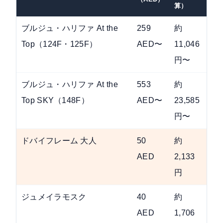
算）
ブルジュ・ハリファ At the
259
約
事
Top（124F・125F）
AED〜
11,046
帯
円〜
ブルジュ・ハリファ At the
553
約
最
Top SKY（148F）
AED〜
23,585
円〜
ドバイフレーム 大人
50
約
コ
AED
2,133
ポ
円
ジュメイラモスク
40
約
ガ
AED
1,706