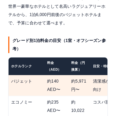
世界一豪華なホテルとして名高いラグジュアリーホ
テルから、1泊6,000円前後のバジェットホテルま
で、予算に合わせて選べます。
グレード別1泊料金の目安（1室・オフシーズン参
考）
料金
料金（円
ホテルランク
目安・特徴
（AED）
換算）
バジェット
約140
約5,971
清潔感があ
AED〜
円〜
向け
エコノミー
約235
約
コスパ重視
AED〜
10,022