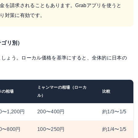
金を請求されることもあります。Grabアプリを使うと
り対策に有効です。
テゴリ別）
ましょう。ローカル価格を基準にすると、全体的に日本の
ミャンマーの相場（ローカ
本の相場
比較
ル）
0〜1,200円
200〜400円
約1/3〜1/5
00〜800円
100〜250円
約1/4〜1/5